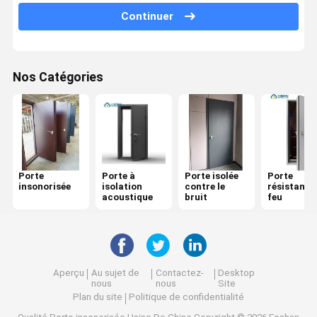
Continuer
Porte résistante au feu
Cloison de séparation mobile
Nos Catégories
Partition murale opérationnelle
diviseur de pièce accrochant
Une cabine téléphonique insonorisée
Porte
Porte à
Porte isolée
Porte
Module de réunion de bureau
insonorisée
isolation
contre le
résistante
acoustique
bruit
feu
Compositeur de bureau
Parement en verre de bureau
Aperçu
Au sujet de
Contactez-
Desktop
nous
nous
Site
Plan du site
Politique de confidentialité