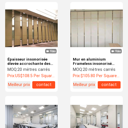
Épaisseur insonorisée
Mur en aluminium
élevée accrochante des
Frameless insonorisé
cloisons de séparation
universel de bureau de
MOQ:
20 mètres carrés
MOQ:
20 mètres carrés
d'amphithéâtre 80mm
cadre de cloisons de
Prix:
US$108.5 Per Square Meter
Prix:
$105.80 Per Square Meter
100mm 110mm
séparation
Meilleur prix
contact
Meilleur prix
contact