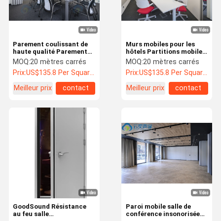
Parement coulissant de
Murs mobiles pour les
haute qualité Parement
hôtels Partitions mobiles
insonorisé Parement
pour les salles de banquet
MOQ:
20 mètres carrés
MOQ:
20 mètres carrés
mobile
Diviseurs sur mesure
Prix:
US$135.8 Per Square Meter
Prix:
US$135.8 Per Square Meter
Meilleur prix
contact
Meilleur prix
contact
À La Maison
Produits
À Propos De
Visite De
Nous
L'usine
GoodSound Résistance
Paroi mobile salle de
au feu salle
conférence insonorisée