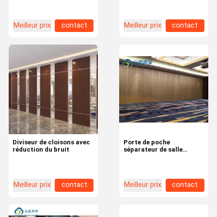
53db
facilement déplaçable
Meilleur prix
contact
Meilleur prix
contact
Diviseur de cloisons avec
Porte de poche
réduction du bruit
séparateur de salle
suspendue avec finition
brute et revêtement en
tissu et carte MDF
mélamine
Meilleur prix
contact
Meilleur prix
contact