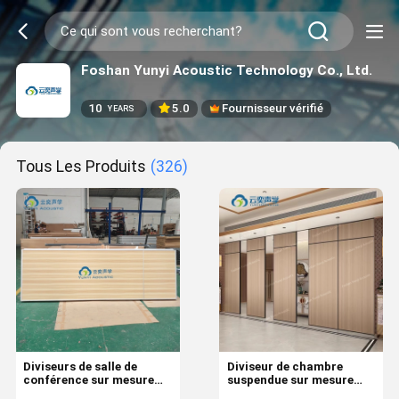
Foshan Yunyi Acoustic Technology Co., Ltd.
10
5.0
Fournisseur vérifié
YEARS
Tous Les Produits
(326)
Diviseurs de salle de
Diviseur de chambre
conférence sur mesure
suspendue sur mesure
insonorisés avec STC 30-
avec cadre en aluminium