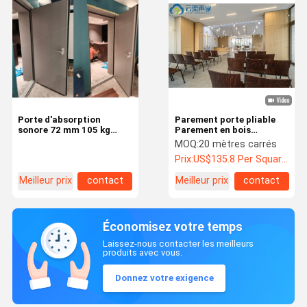
Porte d'absorption
Parement porte pliable
sonore 72 mm 105 kg
Parement en bois
Porte insonorisée pour le
Parement mobile
MOQ:
20 mètres carrés
cinéma et le salon
Parement mobile
Prix:
US$135.8 Per Square Meter
Meilleur prix
contact
Meilleur prix
contact
Économisez votre temps
Laissez-nous contacter les meilleurs
produits avec vous.
Donnez votre exigence