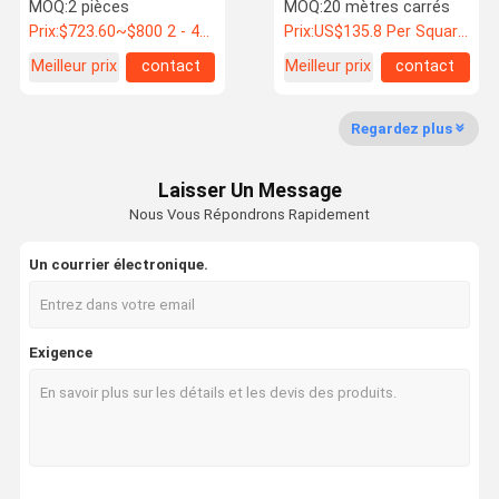
d'audiothèque isolation
mur de séparation mobile
MOQ:
2 pièces
MOQ:
20 mètres carrés
acoustique porte
Prix:
$723.60~$800 2 - 49 pieces, $638.80 50~$720 99 pieces , 100 - 199 pieces $621.7
Prix:
US$135.8 Per Square Meter
coulissante insonorisée
Meilleur prix
contact
Meilleur prix
contact
Contrôle De
Nous
Nouvelles
Les Affaires
La Qualité
Contacter
Regardez plus
Laisser Un Message
Nous Vous Répondrons Rapidement
Demandez
Un Devis
Un courrier électronique.
Porte insonorisée
Exigence
Porte à isolation acoustique
Porte isolée contre le bruit
Porte ignifugée
Porte résistante au feu