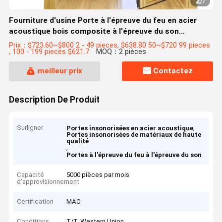
2
/
7
Fourniture d'usine Porte à l'épreuve du feu en acier
acoustique bois composite à l'épreuve du son
Laboratoire de chambre de tambour
Prix：$723.60~$800 2 - 49 pieces, $638.80 50~$720 99 pieces
, 100 - 199 pieces $621.7
MOQ：2 pièces
meilleur prix
Contactez
Description De Produit
Surligner
,
Portes insonorisées en acier acoustique
Portes insonorisées de matériaux de haute
qualité
,
Portes à l'épreuve du feu à l'épreuve du son
Capacité
5000 pièces par mois
d'approvisionnement
Certification
MAC
Conditions
T/T, Western Union