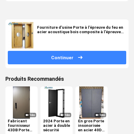
Fourniture d'usine Porte à l'épreuve du feu en
acier acoustique bois composite à l'épreuve
du son Laboratoire de chambre de tambour
Continuer
Produits Recommandés
Fabricant
2024 Porte en
En gros Porte
fournisseur
acier à double
insonorisée
43DB Porte
sécurité
en acier 40DB