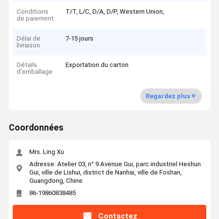
Conditions
T/T, L/C, D/A, D/P, Western Union,
de paiement
Délai de
7-15 jours
livraison
Détails
Exportation du carton
d'emballage
Regardez plus
Coordonnées
Mrs. Ling Xu
Adresse: Atelier 03, n° 9 Avenue Gui, parc industriel Heshun
Gui, ville de Lishui, district de Nanhai, ville de Foshan,
Guangdong, Chine
86-19860838485
Contactez