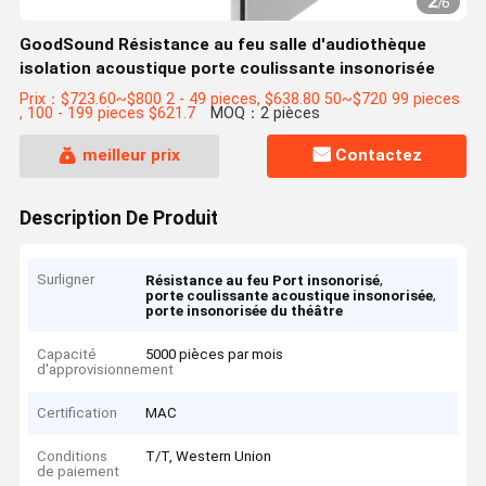
2
/
6
GoodSound Résistance au feu salle d'audiothèque
isolation acoustique porte coulissante insonorisée
Prix：$723.60~$800 2 - 49 pieces, $638.80 50~$720 99 pieces
, 100 - 199 pieces $621.7
MOQ：2 pièces
meilleur prix
Contactez
Description De Produit
Surligner
,
Résistance au feu Port insonorisé
,
porte coulissante acoustique insonorisée
porte insonorisée du théâtre
Capacité
5000 pièces par mois
d'approvisionnement
Certification
MAC
Conditions
T/T, Western Union
de paiement