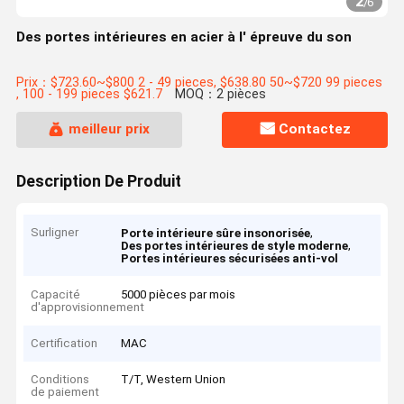
2
/
6
Des portes intérieures en acier à l' épreuve du son
Prix：$723.60~$800 2 - 49 pieces, $638.80 50~$720 99 pieces
, 100 - 199 pieces $621.7
MOQ：2 pièces
meilleur prix
Contactez
Description De Produit
Surligner
,
Porte intérieure sûre insonorisée
,
Des portes intérieures de style moderne
Portes intérieures sécurisées anti-vol
Capacité
5000 pièces par mois
d'approvisionnement
Certification
MAC
Conditions
T/T, Western Union
de paiement