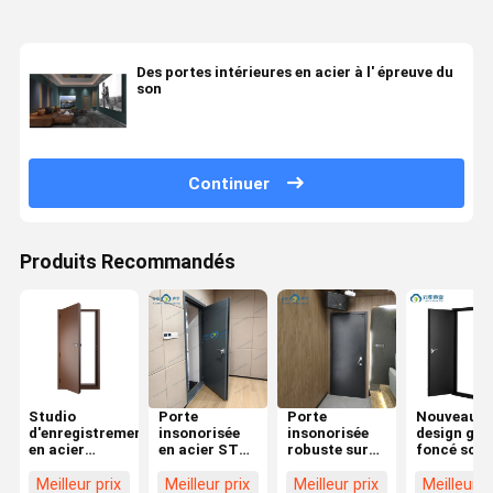
Des portes intérieures en acier à l' épreuve du
son
Continuer
Produits Recommandés
Studio
Porte
Porte
Nouveau
d'enregistrement
insonorisée
insonorisée
design gris
en acier
en acier STC
robuste sur
foncé scul
résistant au
45dB Porte
mesure
en alumin
son Porte
acoustique
construite
serrures
Meilleur prix
Meilleur prix
Meilleur prix
Meilleur p