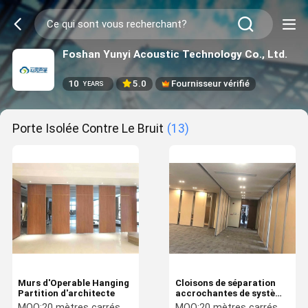
Foshan Yunyi Acoustic Technology Co., Ltd.
10
5.0
Fournisseur vérifié
YEARS
Porte Isolée Contre Le Bruit
(13)
Murs d'Operable Hanging
Cloisons de séparation
Partition d'architecte
accrochantes de système
manuel
MOQ:
20 mètres carrés
MOQ:
20 mètres carrés