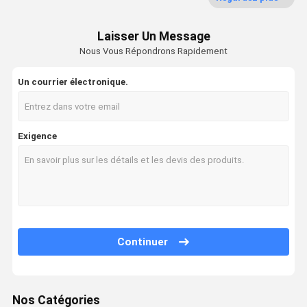
Porte résistante au feu
Laisser Un Message
Nous Vous Répondrons Rapidement
Cloison de séparation mobile
Un courrier électronique.
Partition murale opérationnelle
diviseur de pièce accrochant
Exigence
Une cabine téléphonique insonorisée
Module de réunion de bureau
Compositeur de bureau
Parement en verre de bureau
Continuer
Nos Catégories