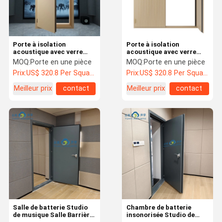
Porte à isolation
Porte à isolation
acoustique avec verre
acoustique avec verre
acoustique 60 minutes
acoustique 60 minutes
MOQ:
Porte en une pièce
MOQ:
Porte en une pièce
Porte à isolation
Porte à isolation
Prix:
US$ 320.8 Per Square Meter
Prix:
US$ 320.8 Per Square Meter
acoustique unique
acoustique unique
ignifuge STC 45dB
ignifuge STC 45dB
Meilleur prix
contact
Meilleur prix
contact
À La Maison
Produits
À Propos De
Visite De
Nous
L'usine
Salle de batterie Studio
Chambre de batterie
de musique Salle Barrière
insonorisée Studio de