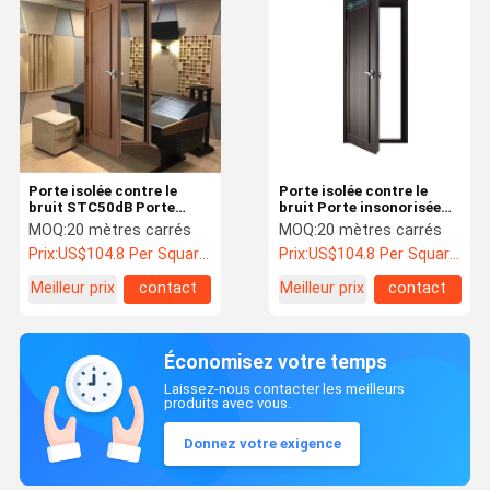
Porte isolée contre le
Porte isolée contre le
bruit STC50dB Porte
bruit Porte insonorisée
acoustique 1 heure Porte
pour studio STC 50dB
MOQ:
20 mètres carrés
MOQ:
20 mètres carrés
pour salle de réunion à
Porte acoustique pour
Prix:
US$104.8 Per Square Meter
Prix:
US$104.8 Per Square Meter
domicile
maison Théâtre Cinéma
Chambre principale
Meilleur prix
contact
Meilleur prix
contact
Chambres d'hôtel
Économisez votre temps
Laissez-nous contacter les meilleurs
produits avec vous.
Donnez votre exigence