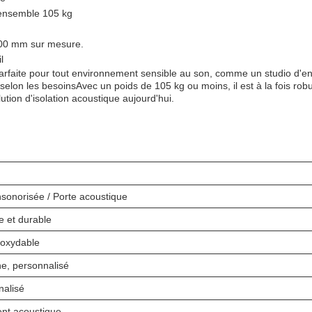
l'ensemble 105 kg
100 mm sur mesure.
l
 parfaite pour tout environnement sensible au son, comme un studio d'
elon les besoinsAvec un poids de 105 kg ou moins, il est à la fois robust
ution d'isolation acoustique aujourd'hui.
nsonorisée / Porte acoustique
e et durable
noxydable
e, personnalisé
nalisé
ent acoustique