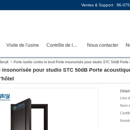
Ventes & Support :
86-075
Visite de l'usine
Contrôle de la qualité
Nous contacter
N
bruit
Porte isolée contre le bruit Porte insonorisée pour studio STC 50dB Po
rte insonorisée pour studio STC 50dB Porte acousti
'hôtel
Détail
Lieu d
Nom d
Certifi
Numér