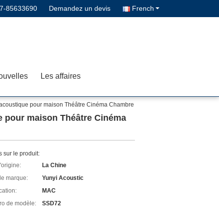
7-85633690
Demandez un devis
French
ouvelles
Les affaires
rte acoustique pour maison Théâtre Cinéma Chambre
que pour maison Théâtre Cinéma
s sur le produit:
'origine:
La Chine
e marque:
Yunyi Acoustic
cation:
MAC
o de modèle:
SSD72