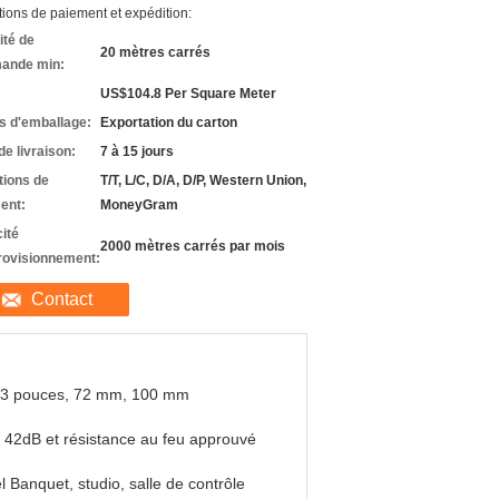
ions de paiement et expédition:
ité de
20 mètres carrés
ande min:
US$104.8 Per Square Meter
ls d'emballage:
Exportation du carton
de livraison:
7 à 15 jours
tions de
T/T, L/C, D/A, D/P, Western Union,
ent:
MoneyGram
ité
2000 mètres carrés par mois
rovisionnement:
Contact
83 pouces, 72 mm, 100 mm
42dB et résistance au feu approuvé
l Banquet, studio, salle de contrôle