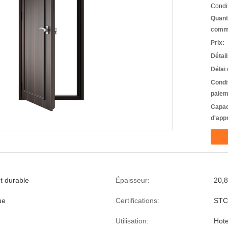
Condit
Quant
comm
Prix:
Détai
Délai 
Condi
paiem
Capac
d'app
t durable
Épaisseur:
20,
ue
Certifications:
STC 
Utilisation:
Hote