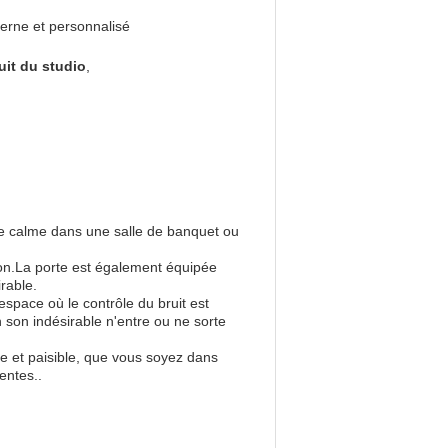
rne et personnalisé
uit du studio
,
re calme dans une salle de banquet ou
tion.La porte est également équipée
rable.
espace où le contrôle du bruit est
n son indésirable n'entre ou ne sorte
e et paisible, que vous soyez dans
entes..