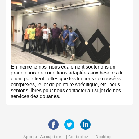
En même temps, nous également soutenons un
grand choix de conditions adaptées aux besoins du
client par client, telles que les finitions composées
complexes, le jet de peinture spécifique, etc. nous
sentons libres pour nous contacter au sujet de nos
services des douanes.
La société a été créée en 2013 par la société Foshan Yunyi
situé à Foshan, la capitale
Acoustic Technology Co., Ltd.
,
des matériaux de construction en Chine.
À La Maison
Produits
À Propos De
Visite De
Nous sommes une usine professionnelle de cloisons
mobiles et de murs en verre, qui peut fournir des services
Nous
L'usine
allant de la conception, de l'approvisionnement en
matériaux à l'expédition et à l'installation.
Aperçu
Au sujet de
Contactez-
Desktop