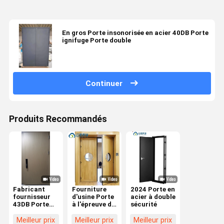
En gros Porte insonorisée en acier 40DB Porte
ignifuge Porte double
Continuer
Produits Recommandés
Fabricant
Fourniture
2024 Porte en
fournisseur
d'usine Porte
acier à double
43DB Porte
à l'épreuve du
sécurité
insonorisée
feu en acier
en acier Porte
acoustique
Meilleur prix
Meilleur prix
Meilleur prix