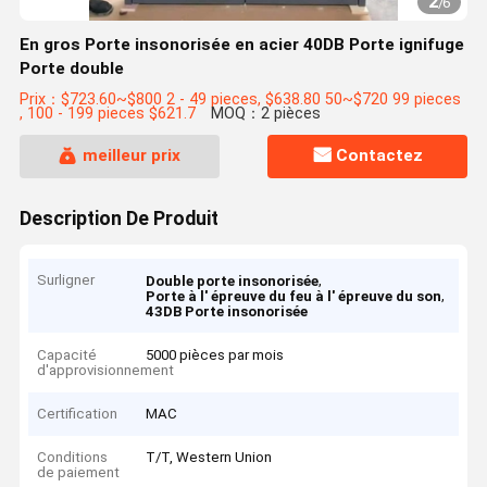
2
/
6
En gros Porte insonorisée en acier 40DB Porte ignifuge
Porte double
Prix：$723.60~$800 2 - 49 pieces, $638.80 50~$720 99 pieces
, 100 - 199 pieces $621.7
MOQ：2 pièces
meilleur prix
Contactez
Description De Produit
Surligner
,
Double porte insonorisée
,
Porte à l' épreuve du feu à l' épreuve du son
43DB Porte insonorisée
Capacité
5000 pièces par mois
d'approvisionnement
Certification
MAC
Conditions
T/T, Western Union
de paiement