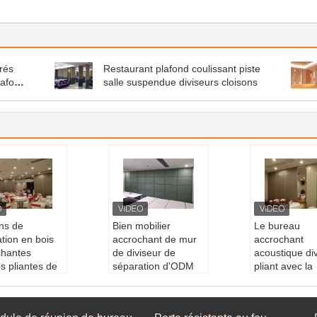
rés
Restaurant plafond coulissant piste
lafond
salle suspendue diviseurs cloisons
ns de
Bien mobilier
Le bureau
tion en bois
accrochant de mur
accrochant
chantes
de diviseur de
acoustique di
s pliantes de
séparation d'ODM
pliant avec la
urs de pièce
d'OEM d'attenuation
décoration en
ation:
Grain
de bruit
de grain
s
Nom du produit:
di
produit:
divi