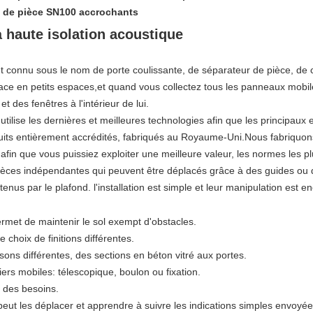
s de pièce SN100 accrochants
 haute isolation acoustique
connu sous le nom de porte coulissante, de séparateur de pièce, de cl
pace en petits espaces,et quand vous collectez tous les panneaux mobil
et des fenêtres à l'intérieur de lui.
ilise les dernières et meilleures technologies afin que les principaux e
roduits entièrement accrédités, fabriqués au Royaume-Uni.Nous fabriquon
fin que vous puissiez exploiter une meilleure valeur, les normes les plu
èces indépendantes qui peuvent être déplacés grâce à des guides ou de
enus par le plafond. l'installation est simple et leur manipulation est en
permet de maintenir le sol exempt d'obstacles.
choix de finitions différentes.
ns différentes, des sections en béton vitré aux portes.
tiers mobiles: télescopique, boulon ou fixation.
n des besoins.
 peut les déplacer et apprendre à suivre les indications simples envoyées