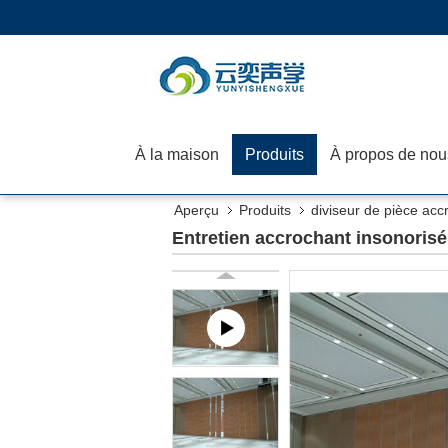
À la maison
Produits
À propos de nou
Aperçu
Produits
diviseur de pièce acc
Entretien accrochant insonorisé