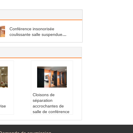
Conférence insonorisée
coulissante salle suspendue
diviseurs revêtement de tissu
finition
Cloisons de
séparation
vise
accrochantes de
salle de conférence
 bois
d'OEM avec jusqu'à
4 mètres de taille
seurs d
Nom:
diviseurs de p