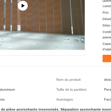
Quant
comm
Prix:
Détai
Délai 
Condi
paiem
Capac
d'app
Nom du produit:
divi
aluminium
Taille de la partition:
Pers
nis
Avantages:
Faci
s de pièce accrochants insonorisés
,
Séparation accrochante inson