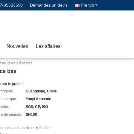
7-85633690
Demandez un devis
French
Nouvelles
Les affaires
viseurs de pièce bas
èce bas
s sur le produit:
'origine:
Guangdong, Chine
e marque:
Yunyi Acoustic
cation:
SGS, CE, ISO
o de modèle:
SN100
ions de paiement et expédition: