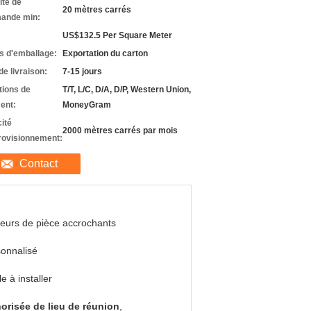
ité de
20 mètres carrés
ande min:
US$132.5 Per Square Meter
ls d'emballage:
Exportation du carton
de livraison:
7-15 jours
tions de
T/T, L/C, D/A, D/P, Western Union,
ent:
MoneyGram
ité
2000 mètres carrés par mois
rovisionnement:
Contact
seurs de pièce accrochants
onnalisé
le à installer
orisée de lieu de réunion
,