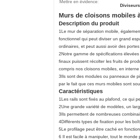
Mettre en évidence:
Diviseur
Murs de cloisons mobiles à
Description du produit
1Le mur de séparation mobile, également 
fonctionnel qui peut diviser un grand es
ordinaires, et peut aussi avoir des portes 
2Notre gamme de spécifications élevées ut
finaux puissent récolter les fruits de p
compris nos cloisons mobiles, en interne a
3Ils sont des modules ou panneaux de pi
par le fait que ces murs mobiles sont sout
Caractéristiques
1Les rails sont fixés au plafond, ce qui 
2Une grande variété de modèles, un large 
3Ils permettent de nombreuses combinaiso
4Différents types de fixation pour les boî
5Le profilage peut être caché en fonctio
6 Il est facile à manipuler, tout le monde