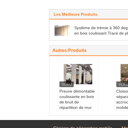
Les Meilleurs Produits
Système de trémie à 360 deg
en bois coulissant Tracé de p
suspendu Diviseurs de pièce
insonorisés
Autres Produits
Preuve démontable
Cloiso
coulissante en bois
sépara
de bruit de
accro
répartition de mur
mobile
pour le banquet Hall
divise
Cadre:
Cadre en al
Décor
uminium
en boi