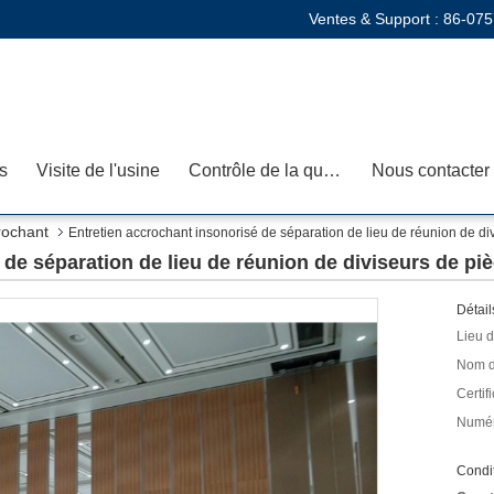
Ventes & Support :
86-075
s
Visite de l'usine
Contrôle de la qualité
Nous contacter
rochant
Entretien accrochant insonorisé de séparation de lieu de réunion de di
 de séparation de lieu de réunion de diviseurs de pi
Détail
Lieu d
Nom d
Certifi
Numér
Condit