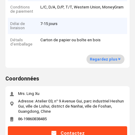
Conditions
L/C, D/A, D/P, T/T, Western Union, MoneyGram
de paiement
Délai de
7-15 jours
livraison
Détails
Carton de papier ou boîte en bois
d'emballage
Regardez plus
Coordonnées
Mrs. Ling Xu
Adresse: Atelier 03, n° 9 Avenue Gui, parc industriel Heshun
Gui, ville de Lishui, district de Nanhai, ville de Foshan,
Guangdong, Chine
86-19860838485
Contactez