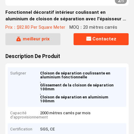
2
/
5
Fonctionnel décoratif intérieur coulissant en
aluminium de cloison de séparation avec l'épaisseur de
panneau de 100mm
Prix：$82.80 Per Square Meter
MOQ：20 mètres carrés
meilleur prix
Contactez
Description De Produit
Surligner
Cloison de séparation coulissante en
aluminium fonctionnelle
,
Glissement de la cloison de séparation
100mm
,
Cloison de séparation en aluminium
100mm
Capacité
2000 mètres carrés par mois
d'approvisionnement
Certification
SGS, CE