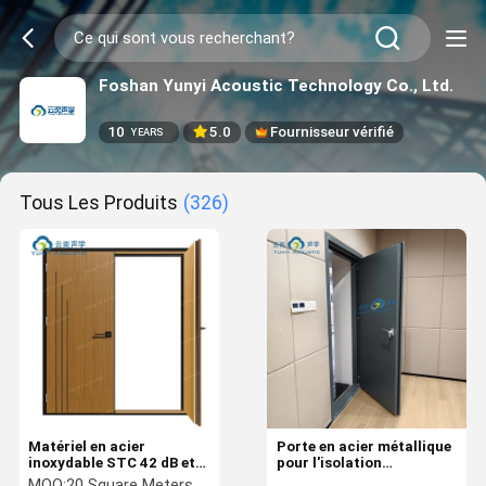
Foshan Yunyi Acoustic Technology Co., Ltd.
10
5.0
Fournisseur vérifié
YEARS
Tous Les Produits
(326)
Matériel en acier
Porte en acier métallique
inoxydable STC 42 dB et
pour l'isolation
résistant au feu Approuvé
acoustique 72 mm 42 ± 3
MOQ:
20 Square Meters