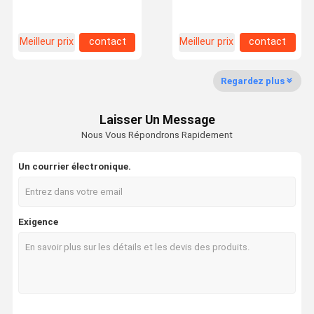
tissu / en aluminium Mdf
avec bande d'étanchéité
Partitions de bureau
mobiles pour les espaces
de bureau
Meilleur prix
contact
Meilleur prix
contact
Contrôle De
Nous
Nouvelles
Les Affaires
La Qualité
Contacter
Regardez plus
Laisser Un Message
Nous Vous Répondrons Rapidement
Demandez
Un Devis
Un courrier électronique.
Porte insonorisée
Exigence
Porte à isolation acoustique
Porte isolée contre le bruit
Porte ignifugée
Porte résistante au feu