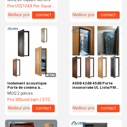
Porte intérieure
dB Porte insonorisée
Prix:
US$104.8 Per Square Meter
insonorisée Porte
insonorisée 45 dB
Meilleur prix
contact
Meilleur prix
contact
Isolement acoustique
40DB 42dB 45dB Porte
Porte de cinéma à
insonorisée UL Liste/FM
domicile Porte d'hôtel
Approuvée pour les
MOQ:
2 pièces
personnalisée Porte de
banquets d'hôtel
Prix:
300usd/sqm ( STC≥30~35dB) , 357usd/sqm (STC 35~39dB) , 428.5usd/sqm (STC≥ ‌40~45dB)
chambre insonorisée
Meilleur prix
contact
Meilleur prix
contact