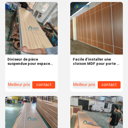
Diviseur de pièce
Facile d'installer une
suspendue pour espace
cloison MDF pour porte à
de bureau avec
poche double et simple
instructions de soin
Meilleur prix
contact
Meilleur prix
contact