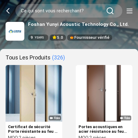
Foshan Yunyi Acoustic Technology Co., Ltd.
9
5.0
Fournisseur vérifié
YEARS
Tous Les Produits
(326)
Certificat de sécurité
Portes acoustiques en
Porte résistante au feu en
acier résistance au feu
acier Porte insonorisée
insonorisée scellée 40dB
MOQ:
2 pièces
MOQ:
2 pièces