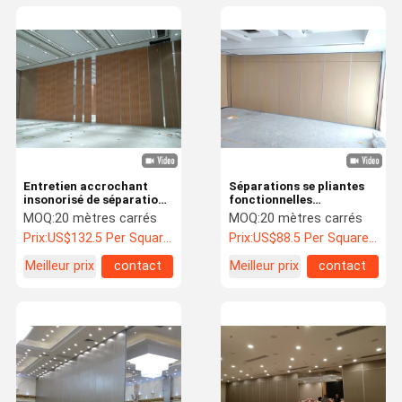
Entretien accrochant
Séparations se pliantes
insonorisé de séparation
fonctionnelles
de lieu de réunion de
acoustiques de panneau
MOQ:
20 mètres carrés
MOQ:
20 mètres carrés
diviseurs de pièce bas
de GV pour la salle de
Prix:
US$132.5 Per Square Meter
Prix:
US$88.5 Per Square Meter
conférences
Meilleur prix
contact
Meilleur prix
contact