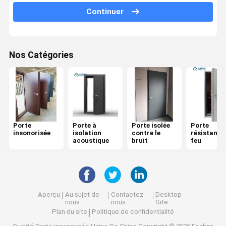
Continuer
Porte résistante au feu
Cloison de séparation mobile
Nos Catégories
Partition murale opérationnelle
diviseur de pièce accrochant
Une cabine téléphonique insonorisée
Porte
Porte à
Porte isolée
Porte
Module de réunion de bureau
insonorisée
isolation
contre le
résistante
acoustique
bruit
feu
Compositeur de bureau
Parement en verre de bureau
Aperçu
Au sujet de
Contactez-
Desktop
nous
nous
Site
Plan du site
Politique de confidentialité