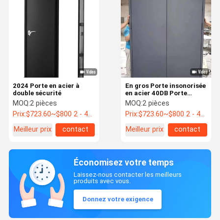
2024 Porte en acier à
En gros Porte insonorisée
double sécurité
en acier 40DB Porte
ignifuge Porte double
MOQ:
2 pièces
MOQ:
2 pièces
Prix:
$723.60~$800 2 - 49 pieces, $638.80 50~$720 99 pieces , 100 - 199 pieces $621.7
Prix:
$723.60~$800 2 - 49 pieces, $638.80 50~$720 99 pieces , 100 - 199 pieces $621.7
Meilleur prix
contact
Meilleur prix
contact
Économisez votre temps
Laissez-nous contacter les meilleurs
produits avec vous.
Donnez votre exigence