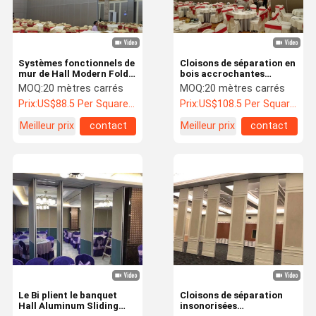
Systèmes fonctionnels de
Cloisons de séparation en
mur de Hall Modern Fold
bois accrochantes
Partition Walls de
mobiles pliantes de
MOQ:
20 mètres carrés
MOQ:
20 mètres carrés
banquet d'hôtel
diviseurs de pièce
Prix:
US$88.5 Per Square Meter
Prix:
US$108.5 Per Square Meter
Meilleur prix
contact
Meilleur prix
contact
À La Maison
Produits
À Propos De
Visite De
Nous
L'usine
Le Bi plient le banquet
Cloisons de séparation
Hall Aluminum Sliding
insonorisées