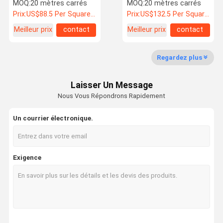
Door Sturdy de cloison de
individuellement
MOQ:
20 mètres carrés
MOQ:
20 mètres carrés
séparation comporte
actionnées glissant la
Prix:
US$88.5 Per Square Meter
Prix:
US$132.5 Per Square Meter
cloison de séparation se
pliante
Meilleur prix
contact
Meilleur prix
contact
Contrôle De
Nous
Nouvelles
Les Affaires
La Qualité
Contacter
Regardez plus
Laisser Un Message
Nous Vous Répondrons Rapidement
Demandez
Un Devis
Un courrier électronique.
Porte insonorisée
Exigence
Porte à isolation acoustique
Porte isolée contre le bruit
Porte ignifugée
Porte résistante au feu