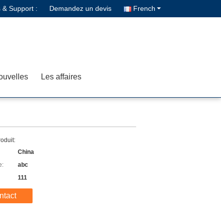
 & Support :
Demandez un devis
French
ouvelles
Les affaires
roduit:
China
e:
abc
111
ntact