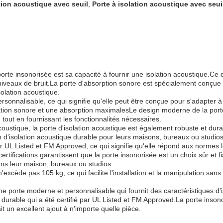
tion acoustique avec seuil
,
Porte à isolation acoustique avec seui
orte insonorisée est sa capacité à fournir une isolation acoustique.Ce qu
niveaux de bruit.La porte d'absorption sonore est spécialement conçue
olation acoustique.
sonnalisable, ce qui signifie qu'elle peut être conçue pour s'adapter à 
isolation sonore et une absorption maximalesLe design moderne de la por
 tout en fournissant les fonctionnalités nécessaires.
coustique, la porte d'isolation acoustique est également robuste et durab
n d'isolation acoustique durable pour leurs maisons, bureaux ou studios
ar UL Listed et FM Approved, ce qui signifie qu'elle répond aux normes l
certifications garantissent que la porte insonorisée est un choix sûr et 
ns leur maison, bureaux ou studios.
'excède pas 105 kg, ce qui facilite l'installation et la manipulation.san
e porte moderne et personnalisable qui fournit des caractéristiques d'i
durable qui a été certifié par UL Listed et FM Approved.La porte insonori
t un excellent ajout à n'importe quelle pièce.