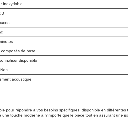
er inoxydable
DB
ouces
nc
minutes
 composés de base
sonnaliser disponible
/Non
lement acoustique
le pour répondre à vos besoins spécifiques, disponible en différentes 
 une touche moderne à n'importe quelle pièce tout en assurant une isol