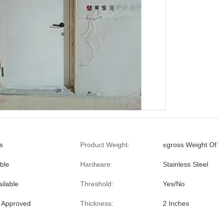
s
Product Weight:
≤gross Weight Of
ble
Hardware:
Stainless Steel
ilable
Threshold:
Yes/No
M Approved
Thickness:
2 Inches