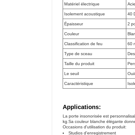
Matériel électrique
Aci
Isolement acoustique
40 
Épaisseur
2 p
Couleur
Bla
Classification de feu
60 
Type de sceau
Des
Taille du produit
Per
Le seuil
Oui
Caractéristique
Iso
Applications:
La porte insonorisée est personnalisab
kg.Sa couleur blanche élégante donne
Occasions d'utilisation du produit:
Studios d'enregistrement