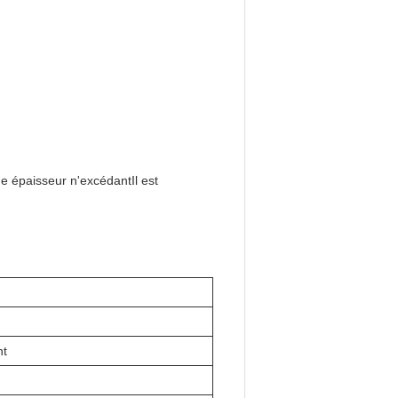
ne épaisseur n'excédantIl est
nt