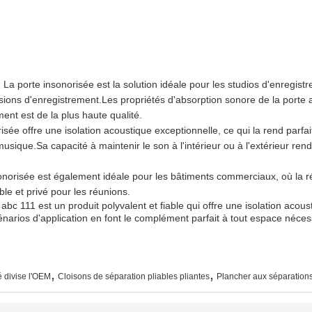
 La porte insonorisée est la solution idéale pour les studios d'enregis
ssions d'enregistrement.Les propriétés d'absorption sonore de la porte 
ment est de la plus haute qualité.
isée offre une isolation acoustique exceptionnelle, ce qui la rend parfa
musique.Sa capacité à maintenir le son à l'intérieur ou à l'extérieur ren
onorisée est également idéale pour les bâtiments commerciaux, où la réd
le et privé pour les réunions.
abc 111 est un produit polyvalent et fiable qui offre une isolation acous
cénarios d'application en font le complément parfait à tout espace néces
,
,
é divise l'OEM
Cloisons de séparation pliables pliantes
Plancher aux séparations