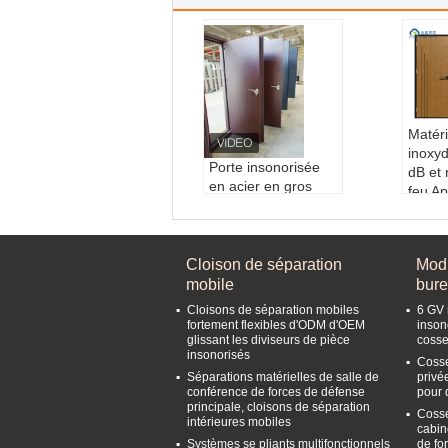
Matéri
inoxy
Porte insonorisée
dB et 
en acier en gros
feu A
pour cinéma Porte
intéri
intérieure
insono
Nom du produit:
P
inson
orte insonorisée en
Cloison de séparation
Modu
Seal 
acier
mobile
bur
c
Matériel:
Acier lami
Fire 
Cloisons de séparation mobiles
6 GV 
né à froid
utes
fortement flexibles d'ODM d'OEM
inson
Caractéristique:
Is
glissant les diviseurs de pièce
cosse
Thic
insonorisés
olation acoustique, i
ches,
Cosse
solation thermique,
Séparations matérielles de salle de
privé
m
conférence de forces de défense
pour d
étanche à l'eau, à l'i
Produ
principale, cloisons de séparation
ncendie, écologique
Cosse
gross
intérieures mobiles
cabin
Couleur:
Personnal
ole S
Systèmes se pliants multifonctionnels
de fo