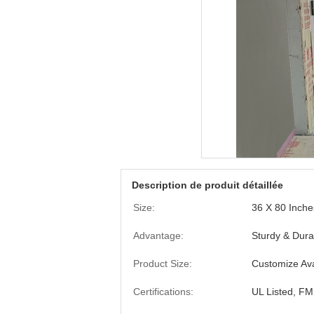
Description de produit détaillée
Size:
36 X 80 Inche
Advantage:
Sturdy & Dura
Product Size:
Customize Ava
Certifications:
UL Listed, F