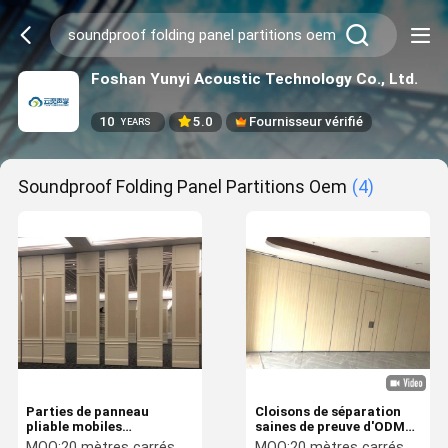
Foshan Yunyi Acoustic Technology Co., Ltd.
10
5.0
Fournisseur vérifié
YEARS
Soundproof Folding Panel Partitions Oem
(4)
Parties de panneau
Cloisons de séparation
pliable mobiles
saines de preuve d'ODM
insonorisées
d'OEM, séparation en bois
MOQ:
20 mètres carrés
MOQ:
20 mètres carrés