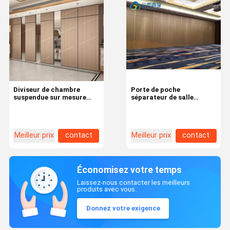
Diviseur de chambre
Porte de poche
suspendue sur mesure
séparateur de salle
avec cadre en aluminium
suspendue avec finition
facilement déplaçable
brute et revêtement en
tissu et carte MDF
mélamine
Meilleur prix
contact
Meilleur prix
contact
Économisez votre temps
Laissez-nous contacter les meilleurs
produits avec vous.
Donnez votre exigence