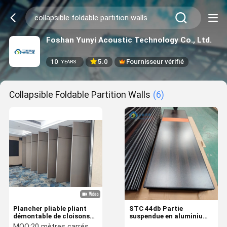
Foshan Yunyi Acoustic Technology Co., Ltd.
10
5.0
Fournisseur vérifié
YEARS
Collapsible Foldable Partition Walls
(6)
Plancher pliable pliant
STC 44db Partie
démontable de cloisons
suspendue en aluminium
de séparation aux
avec bande d'étanchéité
MOQ:
20 mètres carrés