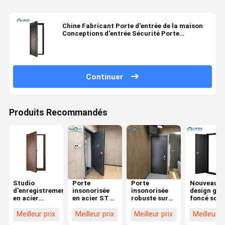
Chine Fabricant Porte d'entrée de la maison
Conceptions d'entrée Sécurité Porte
insonorisée en acier
Continuer
Produits Recommandés
Studio
Porte
Porte
Nouveau
d'enregistrement
insonorisée
insonorisée
design gris
en acier
en acier STC
robuste sur
foncé scul
résistant au
45dB Porte
mesure
en alumin
son Porte
acoustique
construite
serrures
Meilleur prix
Meilleur prix
Meilleur prix
Meilleur p
cinéma
Porte hôtel
avec type de
multiples