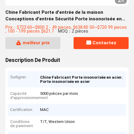
2
/
4
Chine Fabricant Porte d'entrée de la maison
Conceptions d'entrée Sécurité Porte insonorisée en
acier
Prix：$723.60~$800 2 - 49 pieces, $638.80 50~$720 99 pieces
, 100 - 199 pieces $621.7
MOQ：2 pièces
meilleur prix
Contactez
Description De Produit
Surligner
,
Chine Fabricant Porte insonorisée en acier
Porte insonorisée en acier
Capacité
5000 pièces par mois
d'approvisionnement
Certification
MAC
Conditions
T/T, Western Union
de paiement