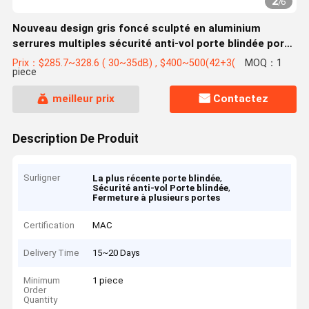
2
/
6
Nouveau design gris foncé sculpté en aluminium
serrures multiples sécurité anti-vol porte blindée porte
d'entrée principale villa manoir
Prix：$285.7~328.6 ( 30~35dB) , $400~500(42+3(
MOQ：1
piece
meilleur prix
Contactez
Description De Produit
Surligner
,
La plus récente porte blindée
,
Sécurité anti-vol Porte blindée
Fermeture à plusieurs portes
Certification
MAC
Delivery Time
15~20 Days
Minimum
1 piece
Order
Quantity