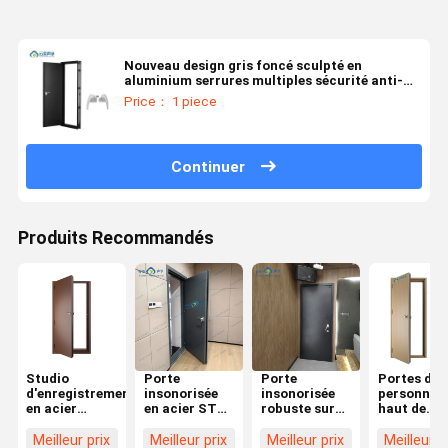
Nouveau design gris foncé sculpté en
aluminium serrures multiples sécurité anti-
vol porte blindée porte d'entrée principale villa
Price： 1 piece
manoir
Continuer
Produits Recommandés
Studio
Porte
Porte
Portes d'h
d'enregistrement
insonorisée
insonorisée
personnali
en acier
en acier STC
robuste sur
haut de
résistant au
45dB Porte
mesure
gamme
son Porte
acoustique
construite
Portes de
Meilleur prix
Meilleur prix
Meilleur prix
Meilleur p