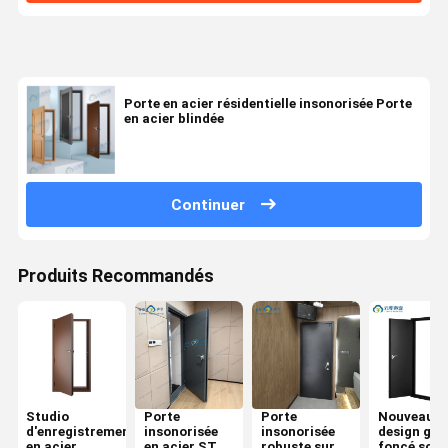
Porte en acier résidentielle insonorisée Porte
en acier blindée
Continuer
Produits Recommandés
Studio
Porte
Porte
Nouveau
d'enregistrement
insonorisée
insonorisée
design gris
en acier
en acier STC
robuste sur
foncé scul