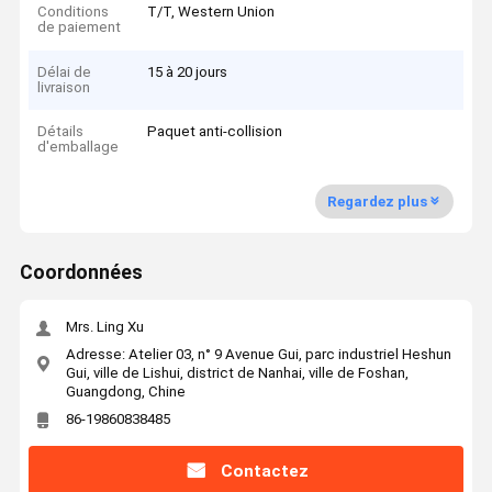
Conditions
T/T, Western Union
de paiement
Délai de
15 à 20 jours
livraison
Détails
Paquet anti-collision
d'emballage
Regardez plus
Coordonnées
Mrs. Ling Xu
Adresse: Atelier 03, n° 9 Avenue Gui, parc industriel Heshun
Gui, ville de Lishui, district de Nanhai, ville de Foshan,
Guangdong, Chine
86-19860838485
Contactez