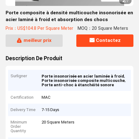
2
/
7
Porte composite à densité multicouche insonorisée en
acier laminé à froid et absorption des chocs
Prix：US$104.8 Per Square Meter
MOQ：20 Square Meters
meilleur prix
Contactez
Description De Produit
Surligner
,
Porte insonorisée en acier laminée à froid
,
Porte insonorisée composite multicouche
Porte anti-choc à étanchéité sonore
Certification
MAC
Delivery Time
7-15 Days
Minimum
20 Square Meters
Order
Quantity