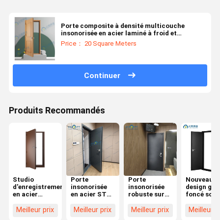
Porte composite à densité multicouche
insonorisée en acier laminé à froid et
absorption des chocs
Price： 20 Square Meters
Continuer
Produits Recommandés
Studio
Porte
Porte
Nouveau
d'enregistrement
insonorisée
insonorisée
design gris
en acier
en acier STC
robuste sur
foncé scul
résistant au
45dB Porte
mesure
en alumin
son Porte
acoustique
construite
serrures
Meilleur prix
Meilleur prix
Meilleur prix
Meilleur p
cinéma
Porte hôtel
avec type de
multiples