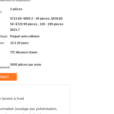
aiement et expédition:
2 pièces
n:
$723.60~$800 2 - 49 pieces, $638.80
50~$720 99 pieces , 100 - 199 pieces
$621.7
llage:
Paquet anti-collision
son:
15 à 20 jours
T/T, Western Union
5000 pièces par mois
nement:
ntact
r laminé à froid
onnalisé (soulage par pulvérisation,