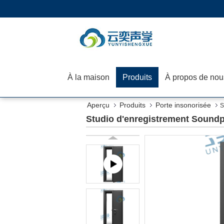
À la maison
Produits
À propos de nou
Aperçu
Produits
Porte insonorisée
S
Studio d'enregistrement Sound