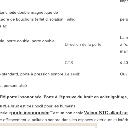
impr
tanchéité double magnétique de
cadre de bouchons (effet d'isolation
Taille:
pers
e ac
La m
le, porte double, porte double
Direction de la porte:
à l'e
mai
CTS:
¢ 40
 standard, porte à pression sonore
Le seuil:
Oui
t personnalisé
EM porte insonorisée
,
Porte à l'épreuve du bruit en acier ignifuge
que
Le bruit est très nocif pour les humains.
porte insonorisée
Valeur STC allant ju
térieur
C'est un bon choix.
 efficacement la pollution sonore dans les espaces extérieurs et intéri