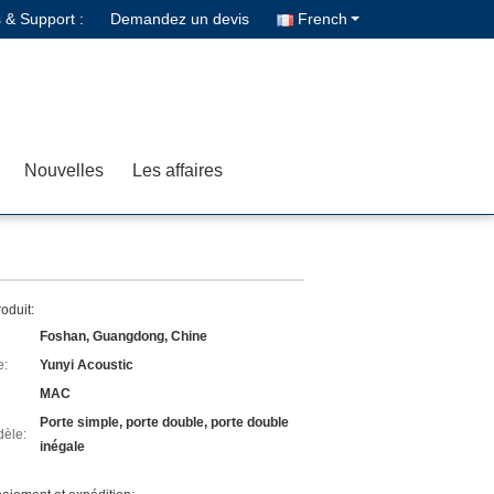
 & Support :
Demandez un devis
French
Nouvelles
Les affaires
roduit:
Foshan, Guangdong, Chine
e:
Yunyi Acoustic
MAC
Porte simple, porte double, porte double
èle:
inégale