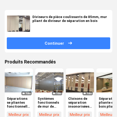
Diviseurs de pièce coulissants de 85mm, mur
pliant de diviseur de séparation en bois
Continuer
Produits Recommandés
Séparations
Systèmes
Cloisons de
Séparation
se pliantes
fonctionnels
séparation
pliante en
fonctionnelles
de mur de
insonorisées
bois pliabl
acoustiques
Hall Modern
individuellement
individuel
de panneau
Fold Partition
actionnées
actionnée 
Meilleur prix
Meilleur prix
Meilleur prix
Meilleur p