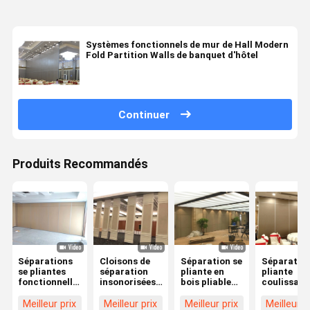
Systèmes fonctionnels de mur de Hall Modern
Fold Partition Walls de banquet d'hôtel
Continuer
Produits Recommandés
Séparations
Cloisons de
Séparation se
Séparation
se pliantes
séparation
pliante en
pliante
fonctionnelles
insonorisées
bois pliable
coulissant
acoustiques
individuellement
individuellement
insonorisé
de panneau
actionnées
actionnée de
de mur de
Meilleur prix
Meilleur prix
Meilleur prix
Meilleur p