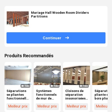
Mariage Hall Wooden Room Dividers
Partitions
Continuer
Produits Recommandés
Séparations
Systèmes
Cloisons de
Séparation
se pliantes
fonctionnels
séparation
pliante en
fonctionnelles
de mur de
insonorisées
bois pliabl
acoustiques
Hall Modern
individuellement
individuel
de panneau
Fold Partition
actionnées
actionnée 
Meilleur prix
Meilleur prix
Meilleur prix
Meilleur p
de GV pour la
Walls de
glissant la
cloisons d