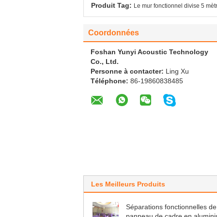
Produit Tag:
Le mur fonctionnel divise 5 mèt
Coordonnées
Foshan Yunyi Acoustic Technology
Co., Ltd.
Personne à contacter:
Ling Xu
Téléphone:
86-19860838485
Les Meilleurs Produits
Séparations fonctionnelles de
panneau de cadre en alumin