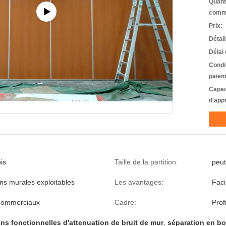
Quant
comm
Prix:
Détai
Délai 
Condi
paiem
Capac
d'app
ois
Taille de la partition:
peut
ons murales exploitables
Les avantages:
Faci
commerciaux
Cadre:
Prof
ns fonctionnelles d'attenuation de bruit de mur
,
séparation en bo