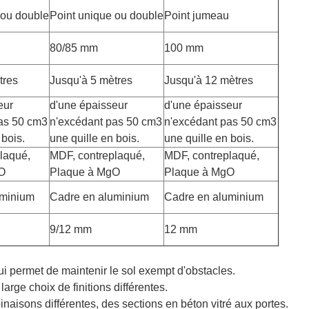
 ou double
Point unique ou double
Point jumeau
80/85 mm
100 mm
tres
Jusqu'à 5 mètres
Jusqu'à 12 mètres
eur
d'une épaisseur
d'une épaisseur
as 50 cm3
n'excédant pas 50 cm3
n'excédant pas 50 cm3
 bois.
une quille en bois.
une quille en bois.
laqué,
MDF, contreplaqué,
MDF, contreplaqué,
O
Plaque à MgO
Plaque à MgO
uminium
Cadre en aluminium
Cadre en aluminium
9/12 mm
12 mm
qui permet de maintenir le sol exempt d'obstacles.
rge choix de finitions différentes.
aisons différentes, des sections en béton vitré aux portes.