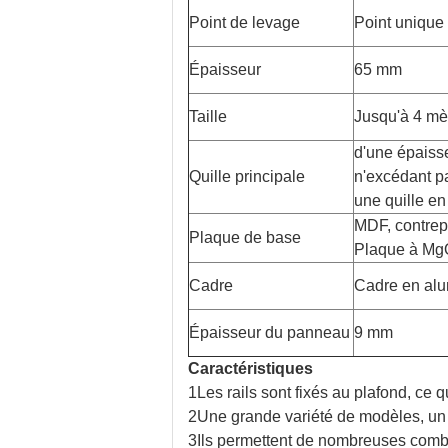
Point de levage
Point unique
Épaisseur
65 mm
Taille
Jusqu'à 4 mè
d'une épaiss
Quille principale
n'excédant p
une quille en
MDF, contrep
Plaque de base
Plaque à Mg
Cadre
Cadre en al
Épaisseur du panneau
9 mm
Caractéristiques
1Les rails sont fixés au plafond, ce 
2Une grande variété de modèles, un la
3Ils permettent de nombreuses combin