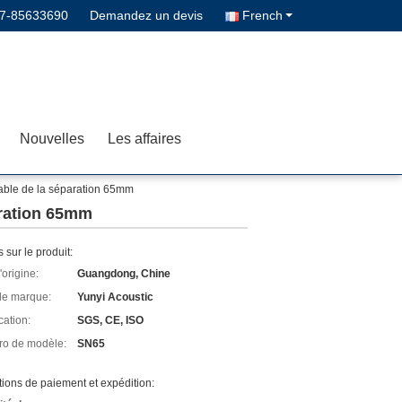
7-85633690
Demandez un devis
French
Nouvelles
Les affaires
liable de la séparation 65mm
paration 65mm
s sur le produit:
'origine:
Guangdong, Chine
e marque:
Yunyi Acoustic
cation:
SGS, CE, ISO
o de modèle:
SN65
ions de paiement et expédition: