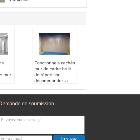
ns
Fonctionnels cachés
mur de cadre bruit
de mur
de répartition
décommander la
 cadre
sécurité incendie
Utilisation:
bureau
uit:
P
Finition de la surfa
Demande de soumission
itables
ce du panneau:
Gr
artitio
ain en bois
e
Cadre:
Caché
isage:
Nom du produit:
L
es cloisons murales
en alu
exploitables
Envoyez