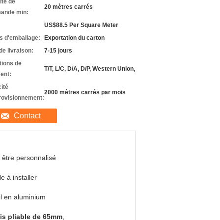
ité de
20 mètres carrés
ande min:
US$88.5 Per Square Meter
ls d'emballage:
Exportation du carton
de livraison:
7-15 jours
tions de
T/T, L/C, D/A, D/P, Western Union,
ent:
ité
2000 mètres carrés par mois
rovisionnement:
Contact
 être personnalisé
le à installer
il en aluminium
is pliable de 65mm
,