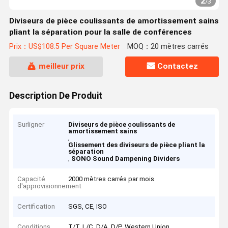
2
/
3
Diviseurs de pièce coulissants de amortissement sains
pliant la séparation pour la salle de conférences
Prix：US$108.5 Per Square Meter
MOQ：20 mètres carrés
meilleur prix
Contactez
Description De Produit
Surligner
Diviseurs de pièce coulissants de
amortissement sains
,
Glissement des diviseurs de pièce pliant la
séparation
,
SONO Sound Dampening Dividers
Capacité
2000 mètres carrés par mois
d'approvisionnement
Certification
SGS, CE, ISO
Conditions
T/T, L/C, D/A, D/P, Western Union,