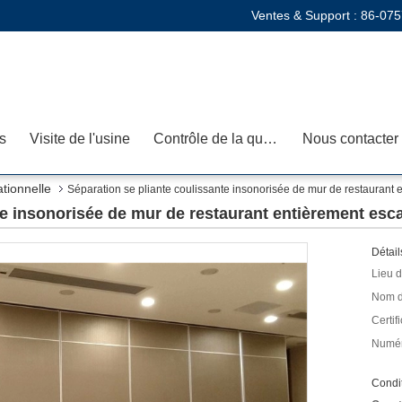
Ventes & Support :
86-075
s
Visite de l'usine
Contrôle de la qualité
Nous contacter
ationnelle
Séparation se pliante coulissante insonorisée de mur de restaurant
te insonorisée de mur de restaurant entièrement es
Détail
Lieu d
Nom d
Certifi
Numér
Condit