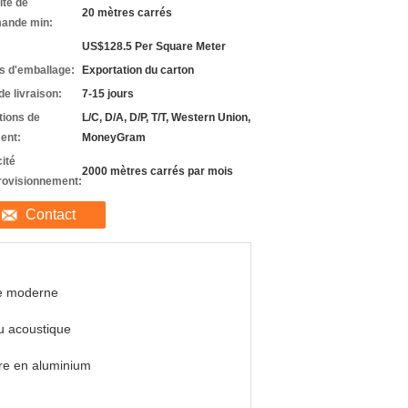
ité de
20 mètres carrés
ande min:
US$128.5 Per Square Meter
ls d'emballage:
Exportation du carton
de livraison:
7-15 jours
tions de
L/C, D/A, D/P, T/T, Western Union,
ent:
MoneyGram
ité
2000 mètres carrés par mois
rovisionnement:
Contact
le moderne
u acoustique
re en aluminium