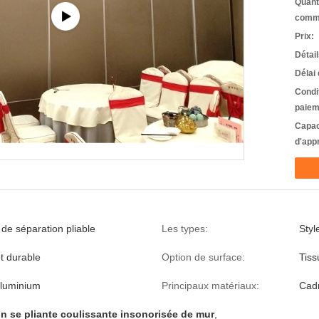
Quant
comm
Prix:
Détai
Délai 
Condi
paiem
Capac
d'app
de séparation pliable
Les types:
Sty
t durable
Option de surface:
Tiss
aluminium
Principaux matériaux:
Cad
n se pliante coulissante insonorisée de mur
,