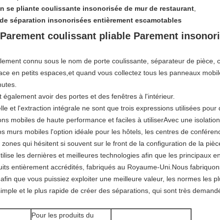
n se pliante coulissante insonorisée de mur de restaurant
,
 de séparation insonorisées entièrement escamotables
 Parement coulissant pliable Parement insonor
lement connu sous le nom de porte coulissante, séparateur de pièce, cl
pace en petits espaces,et quand vous collectez tous les panneaux mobi
nutes.
t également avoir des portes et des fenêtres à l'intérieur.
uelle et l'extraction intégrale ne sont que trois expressions utilisées pou
ns mobiles de haute performance et faciles à utiliserAvec une isolation
os murs mobiles l'option idéale pour les hôtels, les centres de confére
zones qui hésitent si souvent sur le front de la configuration de la pièc
lise les dernières et meilleures technologies afin que les principaux ent
roduits entièrement accrédités, fabriqués au Royaume-Uni.Nous fabriquon
fin que vous puissiez exploiter une meilleure valeur, les normes les plu
mple et le plus rapide de créer des séparations, qui sont très demandée
Pour les produits du