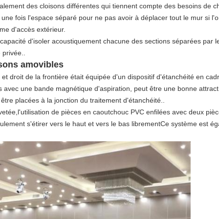
 également des cloisons différentes qui tiennent compte des besoins de 
une fois l'espace séparé pour ne pas avoir à déplacer tout le mur si l'on 
rme d'accès extérieur.
 capacité d'isoler acoustiquement chacune des sections séparées par le 
 privée..
isons amovibles
t droit de la frontière était équipée d'un dispositif d'étanchéité en ca
es avec une bande magnétique d'aspiration, peut être une bonne attract
 être placées à la jonction du traitement d'étanchéité..
evetée,l'utilisation de pièces en caoutchouc PVC enfilées avec deux piè
eulement s'étirer vers le haut et vers le bas librementCe système est é