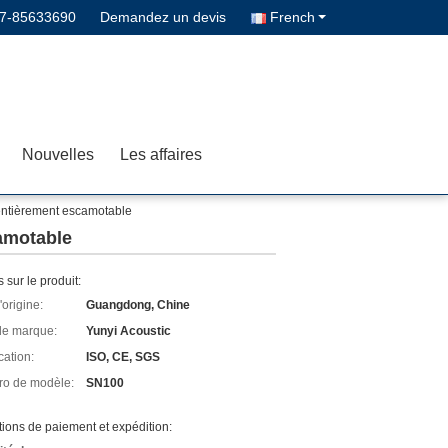
7-85633690
Demandez un devis
French
Nouvelles
Les affaires
 entièrement escamotable
camotable
s sur le produit:
'origine:
Guangdong, Chine
e marque:
Yunyi Acoustic
cation:
ISO, CE, SGS
o de modèle:
SN100
ions de paiement et expédition: