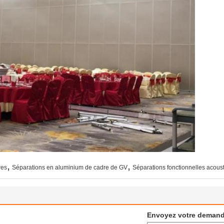
,
,
res
Séparations en aluminium de cadre de GV
Séparations fonctionnelles acous
Envoyez votre demand