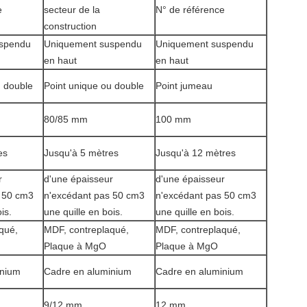
e
secteur de la
N° de référence
construction
spendu
Uniquement suspendu
Uniquement suspendu
en haut
en haut
u double
Point unique ou double
Point jumeau
80/85 mm
100 mm
es
Jusqu'à 5 mètres
Jusqu'à 12 mètres
r
d'une épaisseur
d'une épaisseur
 50 cm3
n'excédant pas 50 cm3
n'excédant pas 50 cm3
is.
une quille en bois.
une quille en bois.
qué,
MDF, contreplaqué,
MDF, contreplaqué,
Plaque à MgO
Plaque à MgO
inium
Cadre en aluminium
Cadre en aluminium
9/12 mm
12 mm