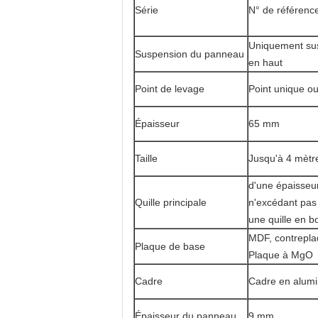
Série
N° de référenc
Uniquement su
Suspension du panneau
en haut
Point de levage
Point unique o
Épaisseur
65 mm
Taille
Jusqu'à 4 mètr
d'une épaisseu
Quille principale
n'excédant pas
une quille en bo
MDF, contrepla
Plaque de base
Plaque à MgO
Cadre
Cadre en alum
Épaisseur du panneau
9 mm