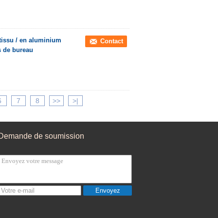
 tissu / en aluminium
Contact
s de bureau
6
7
8
>>
>|
Demande de soumission
Envoyez