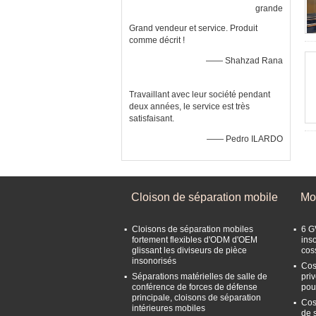
grande
Grand vendeur et service. Produit
comme décrit !
—— Shahzad Rana
Travaillant avec leur société pendant
deux années, le service est très
satisfaisant.
—— Pedro ILARDO
Cloison de séparation mobile
Mo
Cloisons de séparation mobiles
6 G
fortement flexibles d'ODM d'OEM
ins
glissant les diviseurs de pièce
cos
insonorisés
Cos
Séparations matérielles de salle de
pri
conférence de forces de défense
pour
principale, cloisons de séparation
Cos
intérieures mobiles
de 