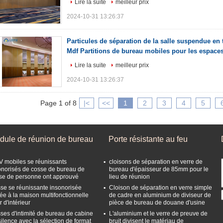
Lire la suite
meilleur prix
2024-10-31 13:26:37
Particules de séparation de la salle suspendue en
Mdf Partitions de bureau mobiles pour les espace
Lire la suite
meilleur prix
2024-10-31 13:26:37
Page 1 of 8
|<
<<
1
2
3
4
5
dule de réunion de bureau
Porte résistante au feu
V mobiles se réunissants
cloisons de séparation en verre de
onorisés de cosse de bureau de
bureau d'épaisseur de 85mm pour le
se de personne ont approuvé
lieu de réunion
se se réunissante insonorisée
Cloison de séparation en verre simple
vée à la maison multifonctionnelle
de cadre en aluminium de diviseur de
 d'intérieur
pièce de bureau de douane d'usine
ses d'intimité de bureau de cabine
L'aluminium et le verre de preuve de
silence avec la sélection de format
bruit divisent le matériau de