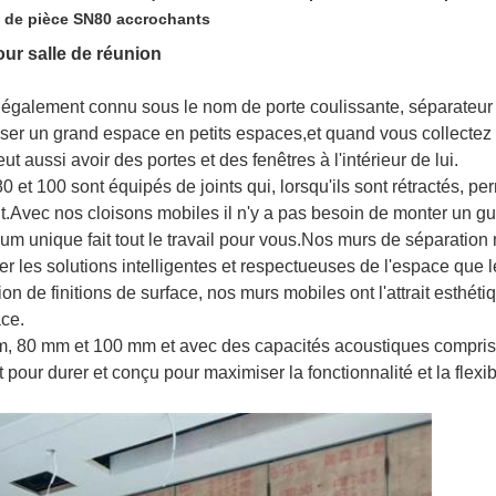
s de pièce SN80 accrochants
our salle de réunion
 également connu sous le nom de porte coulissante, séparateur d
viser un grand espace en petits espaces,et quand vous collecte
ut aussi avoir des portes et des fenêtres à l'intérieur de lui.
0 et 100 sont équipés de joints qui, lorsqu'ils sont rétractés, 
t.Avec nos cloisons mobiles il n'y a pas besoin de monter un gu
um unique fait tout le travail pour vous.Nos murs de séparation
 les solutions intelligentes et respectueuses de l'espace que 
 de finitions de surface, nos murs mobiles ont l'attrait esthétiq
ace.
mm, 80 mm et 100 mm et avec des capacités acoustiques compri
 pour durer et conçu pour maximiser la fonctionnalité et la flexi