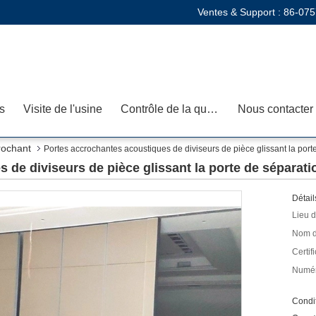
Ventes & Support :
86-075
s
Visite de l'usine
Contrôle de la qualité
Nous contacter
rochant
Portes accrochantes acoustiques de diviseurs de pièce glissant la port
 de diviseurs de pièce glissant la porte de séparati
Détail
Lieu d
Nom d
Certifi
Numér
Condit