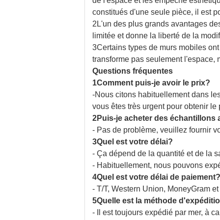
de l'espace et les empêche esthétiq
constitués d'une seule pièce, il est p
2L'un des plus grands avantages des
limitée et donne la liberté de la mod
3Certains types de murs mobiles ont 
transforme pas seulement l'espace, ma
Questions fréquentes
1Comment puis-je avoir le prix?
-Nous citons habituellement dans les
vous êtes très urgent pour obtenir le
2Puis-je acheter des échantillon
- Pas de problème, veuillez fournir
3Quel est votre délai?
- Ça dépend de la quantité et de la s
- Habituellement, nous pouvons expéd
4Quel est votre délai de paiement
- T/T, Western Union, MoneyGram et 
5Quelle est la méthode d'expéditi
- Il est toujours expédié par mer, à c