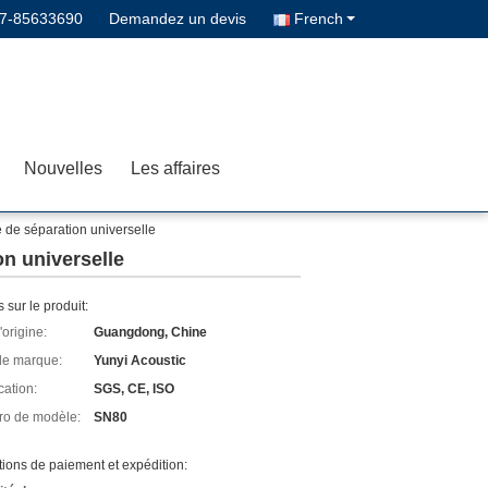
7-85633690
Demandez un devis
French
Nouvelles
Les affaires
e de séparation universelle
on universelle
s sur le produit:
'origine:
Guangdong, Chine
e marque:
Yunyi Acoustic
cation:
SGS, CE, ISO
o de modèle:
SN80
ions de paiement et expédition: