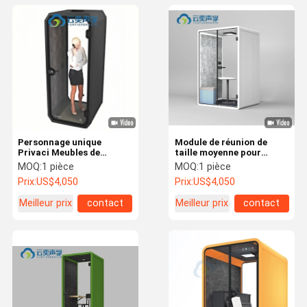
Personnage unique
Module de réunion de
Privaci Meubles de
taille moyenne pour
bureau Acoustique
réunion de conférence
MOQ:
1 pièce
MOQ:
1 pièce
insonorisé Rencontre en
Double stand avec
Prix:
US$4,050
Prix:
US$4,050
ligne
canapé meublé
Meilleur prix
contact
Meilleur prix
contact