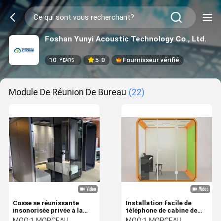
Foshan Yunyi Acoustic Technology Co., Ltd.
10
5.0
Fournisseur vérifié
YEARS
Module De Réunion De Bureau
(22)
Cosse se réunissante
Installation facile de
insonorisée privée à la
téléphone de cabine de
maison
cosses insonorisées
MOQ:
1 MORCEAU
MOQ:
1 MORCEAU