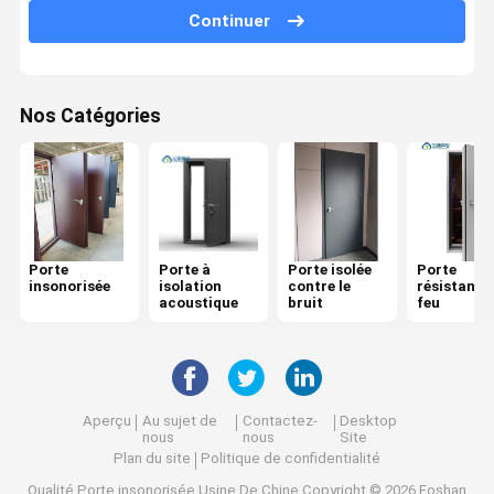
Continuer
Porte résistante au feu
Cloison de séparation mobile
Nos Catégories
Partition murale opérationnelle
diviseur de pièce accrochant
Une cabine téléphonique insonorisée
Porte
Porte à
Porte isolée
Porte
Module de réunion de bureau
insonorisée
isolation
contre le
résistante
acoustique
bruit
feu
Compositeur de bureau
Parement en verre de bureau
Aperçu
Au sujet de
Contactez-
Desktop
nous
nous
Site
Plan du site
Politique de confidentialité
Qualité
Porte insonorisée
Usine De Chine.Copyright © 2026 Foshan