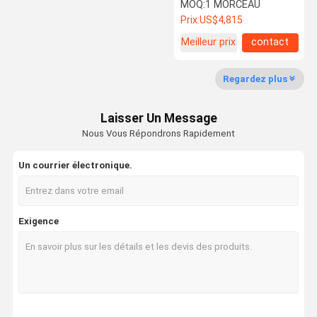
cosse de cabine d'appel
MOQ:
1 MORCEAU
facile se réunissent
Prix:
US$4,815
Meilleur prix
contact
Contrôle De
Nous
Nouvelles
Les Affaires
La Qualité
Contacter
Regardez plus
Laisser Un Message
Nous Vous Répondrons Rapidement
Demandez
Un Devis
Un courrier électronique.
Porte insonorisée
Exigence
Porte à isolation acoustique
Porte isolée contre le bruit
Porte ignifugée
Porte résistante au feu