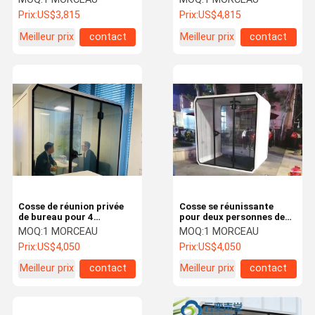
multifonctionnelle pour
démontables de bureau
Prix:
US$3,815
Prix:
US$4,815
d'intérieur
Meilleur prix
contact
Meilleur prix
contact
Cosse de réunion privée
Cosse se réunissante
de bureau pour 4
pour deux personnes de
personnes
travail de cosse de
MOQ:
1 MORCEAU
MOQ:
1 MORCEAU
silence démontable pour
Prix:
US$4,050
Prix:
US$4,050
le bureau
Meilleur prix
contact
Meilleur prix
contact