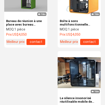
Bureau de réunion à une
Boîte à sons
place avec bureau
multifonctionnelle
d'ordinateur pour le
Musique pour piano Boîte
MOQ:
1 pièce
MOQ:
1 pièce
travail privé
vocale Bureau Boîte
Prix:
US$4,050
Prix:
US$4,050
téléphonique
Meilleur prix
contact
Meilleur prix
contact
À La Maison
Produits
À Propos De
Visite De
Nous
L'usine
Le silence insonorisé
réutilisable mobile de