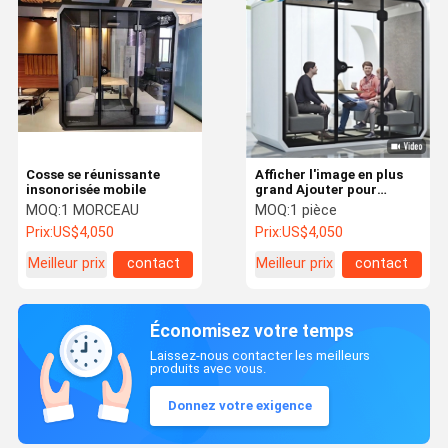
Cosse se réunissante
Afficher l'image en plus
insonorisée mobile
grand Ajouter pour
comparer Partager
MOQ:
1 MORCEAU
MOQ:
1 pièce
Réunion mobile Portable
Prix:
US$4,050
Prix:
US$4,050
Soundproof Booth
Acoustique Bureau privé
Meilleur prix
contact
Meilleur prix
contact
Réunion Pod Pho
Économisez votre temps
Laissez-nous contacter les meilleurs
produits avec vous.
Donnez votre exigence