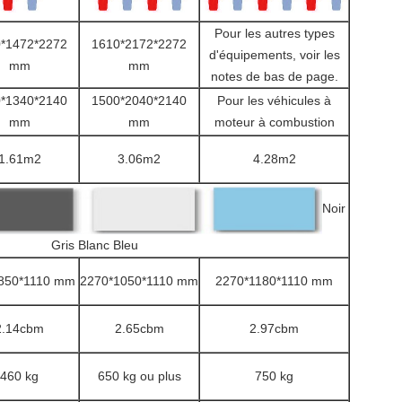
Pour les autres types
*1472*2272
1610*2172*2272
d'équipements, voir les
mm
mm
notes de bas de page.
*1340*2140
1500*2040*2140
Pour les véhicules à
mm
mm
moteur à combustion
1.61m2
3.06m2
4.28m2
Noir
Gris Blanc Bleu
850*1110 mm
2270*1050*1110 mm
2270*1180*1110 mm
2.14cbm
2.65cbm
2.97cbm
460 kg
650 kg ou plus
750 kg