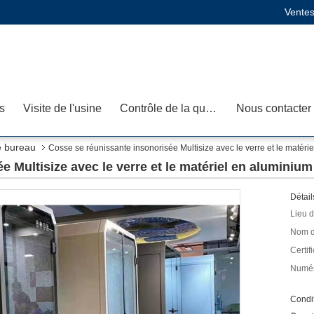
Ventes
s
Visite de l'usine
Contrôle de la qualité
Nous contacter
e bureau
Cosse se réunissante insonorisée Multisize avec le verre et le matéri
 Multisize avec le verre et le matériel en aluminium
Détail
Lieu d
Nom d
Certifi
Numér
Condit