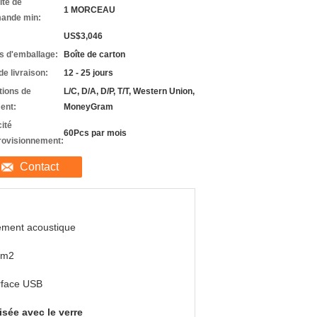
ité de
1 MORCEAU
ande min:
US$3,046
ls d'emballage:
Boîte de carton
de livraison:
12 - 25 jours
tions de
L/C, D/A, D/P, T/T, Western Union,
ent:
MoneyGram
ité
60Pcs par mois
rovisionnement:
Contact
ement acoustique
6m2
rface USB
sée avec le verre