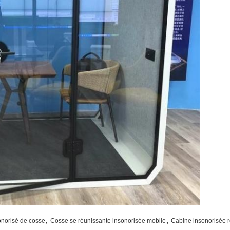
,
,
onorisé de cosse
Cosse se réunissante insonorisée mobile
Cabine insonorisée ré