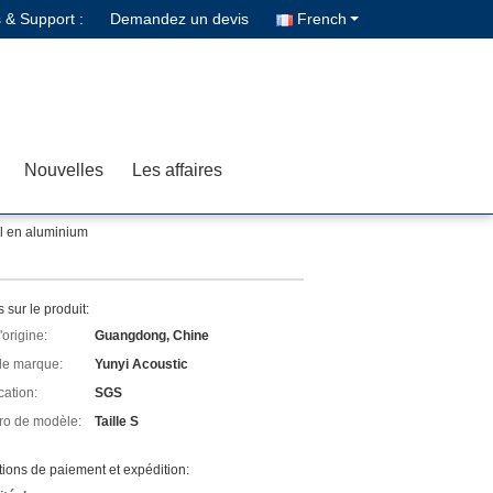
 & Support :
Demandez un devis
French
Nouvelles
Les affaires
el en aluminium
s sur le produit:
'origine:
Guangdong, Chine
e marque:
Yunyi Acoustic
cation:
SGS
o de modèle:
Taille S
ions de paiement et expédition: