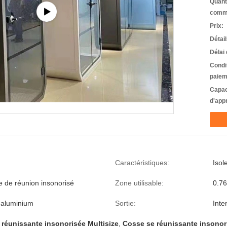
Quant
comm
Prix:
Détai
Délai 
Condi
paiem
Capac
d'app
Caractéristiques:
Isol
 de réunion insonorisé
Zone utilisable:
0.7
t aluminium
Sortie:
Inte
réunissante insonorisée Multisize
,
Cosse se réunissante insonori