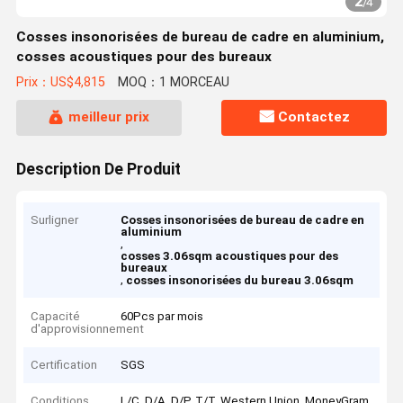
2
/
4
Cosses insonorisées de bureau de cadre en aluminium,
cosses acoustiques pour des bureaux
Prix：US$4,815
MOQ：1 MORCEAU
meilleur prix
Contactez
Description De Produit
Surligner
Cosses insonorisées de bureau de cadre en
aluminium
,
cosses 3.06sqm acoustiques pour des
bureaux
,
cosses insonorisées du bureau 3.06sqm
Capacité
60Pcs par mois
d'approvisionnement
Certification
SGS
Conditions
L/C, D/A, D/P, T/T, Western Union, MoneyGram