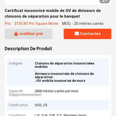
2
/
4
Certificat insonorisé mobile de GV de diviseurs de
cloisons de séparation pour le banquet
Prix：$105.80 Per Square Meter
MOQ：20 mètres carrés
meilleur prix
Contactez
Description De Produit
Surligner
Cloisons de séparation insonorisées
mobiles
,
diviseurs insonorisés de cloisons de
séparation
,
GV mobile insonorisé de murs
Capacité
2000 mètres carrés par mois
d'approvisionnement
Certification
SGS, CE
Conditions
L/C, D/A, D/P, T/T, Western Union,