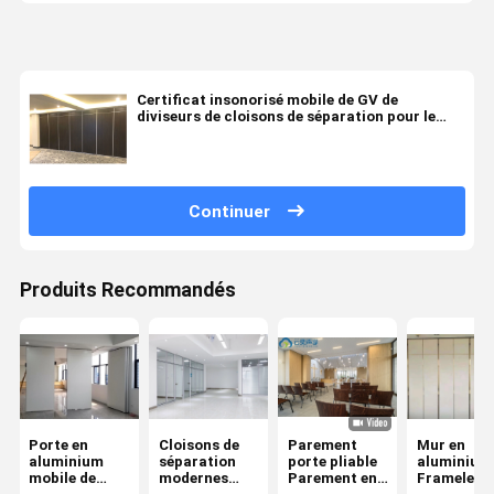
Certificat insonorisé mobile de GV de
diviseurs de cloisons de séparation pour le
banquet
Continuer
Produits Recommandés
Porte en
Cloisons de
Parement
Mur en
aluminium
séparation
porte pliable
aluminium
mobile de
modernes
Parement en
Frameless