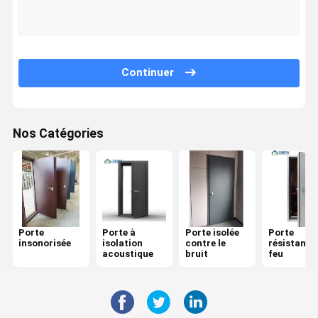
Contrôle De
Nous
Nouvelles
Les Affaires
La Qualité
Contacter
Continuer
Nos Catégories
Demandez
Un Devis
Porte insonorisée
Porte à isolation acoustique
Porte
Porte à
Porte isolée
Porte
insonorisée
isolation
contre le
résistante
acoustique
bruit
feu
Porte isolée contre le bruit
Porte ignifugée
Porte résistante au feu