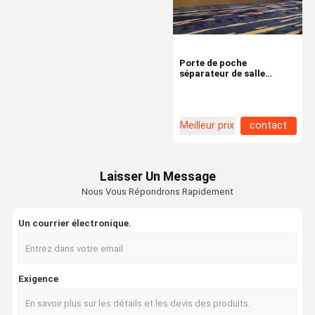
Porte de poche
séparateur de salle
suspendue avec finition
brute et revêtement en
tissu et carte MDF
mélamine
Meilleur prix
contact
Laisser Un Message
Nous Vous Répondrons Rapidement
Un courrier électronique.
À La Maison
Produits
À Propos De
Visite De
Exigence
Nous
L'usine