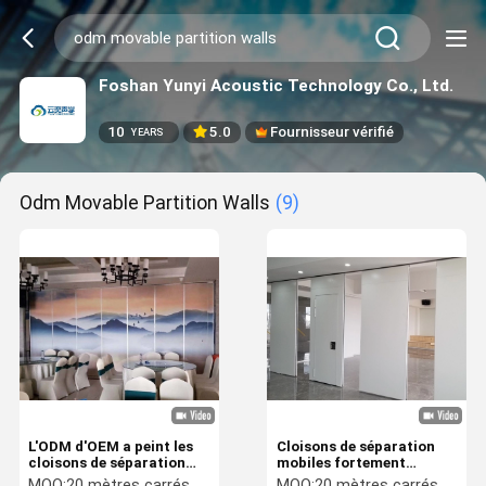
Foshan Yunyi Acoustic Technology Co., Ltd.
10
5.0
Fournisseur vérifié
YEARS
Odm Movable Partition Walls
(9)
L'ODM d'OEM a peint les
Cloisons de séparation
cloisons de séparation
mobiles fortement
mobiles
flexibles d'ODM d'OEM
MOQ:
20 mètres carrés
MOQ:
20 mètres carrés