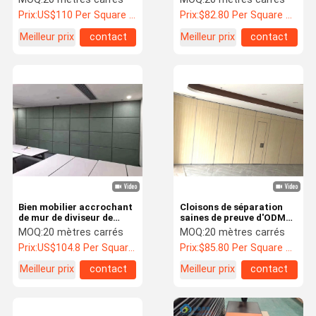
glissant les diviseurs de
Prix:
US$110 Per Square Meter
Prix:
$82.80 Per Square Meter
pièce insonorisés
Meilleur prix
contact
Meilleur prix
contact
Bien mobilier accrochant
Cloisons de séparation
de mur de diviseur de
saines de preuve d'ODM
séparation d'ODM d'OEM
d'OEM, séparation en bois
MOQ:
20 mètres carrés
MOQ:
20 mètres carrés
d'attenuation de bruit
en Hall
Prix:
US$104.8 Per Square Meter
Prix:
$85.80 Per Square Meter
Meilleur prix
contact
Meilleur prix
contact