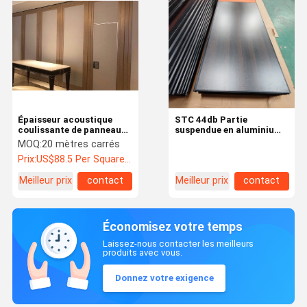
Épaisseur acoustique
STC 44db Partie
coulissante de panneau
suspendue en aluminium
du panneau 9mm de
avec bande d'étanchéité
MOQ:
20 mètres carrés
séparation de diviseurs
Prix:
US$88.5 Per Square Meter
de pièce d'ODM d'OEM
Meilleur prix
contact
Meilleur prix
contact
Économisez votre temps
Laissez-nous contacter les meilleurs
produits avec vous.
Donnez votre exigence