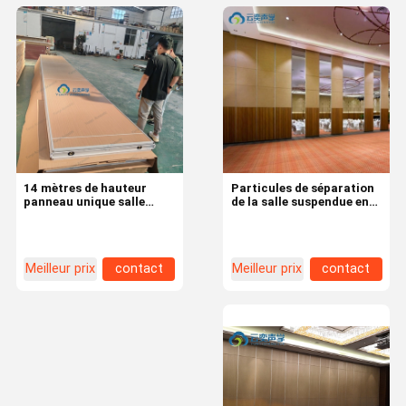
14 mètres de hauteur
Particules de séparation
panneau unique salle
de la salle suspendue en
suspendue cloison avec
tissu / en aluminium Mdf
connexion métallique
Partitions de bureau
jointure séparateur de
mobiles pour les espaces
salle
de bureau
Meilleur prix
contact
Meilleur prix
contact