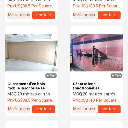
simples et à roues
panneau de diviseur
Prix:
US$88.5 Per Square Meter
Prix:
US$108.5 Per Square Meter
doubles
Meilleur prix
contact
Meilleur prix
contact
Glissement d'en bois
Séparations
mobile insonorisé se
fonctionnelles
pliant de cloisons de
accrochantes de peinture
MOQ:
20 mètres carrés
MOQ:
20 mètres carrés
séparation pour l'hôtel
de panneau de cloisons de
Prix:
US$88.5 Per Square Meter
Prix:
US$110 Per Square Meter
séparation d'OEM
Meilleur prix
contact
Meilleur prix
contact