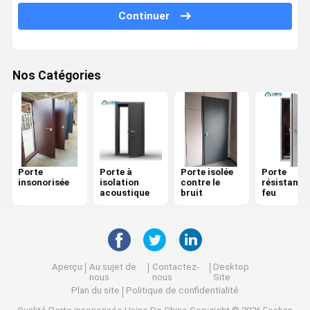
Continuer
Porte résistante au feu
Cloison de séparation mobile
Nos Catégories
Partition murale opérationnelle
diviseur de pièce accrochant
Une cabine téléphonique insonorisée
Porte
Porte à
Porte isolée
Porte
Module de réunion de bureau
insonorisée
isolation
contre le
résistante
acoustique
bruit
feu
Compositeur de bureau
Parement en verre de bureau
Aperçu
Au sujet de
Contactez-
Desktop
nous
nous
Site
Plan du site
Politique de confidentialité