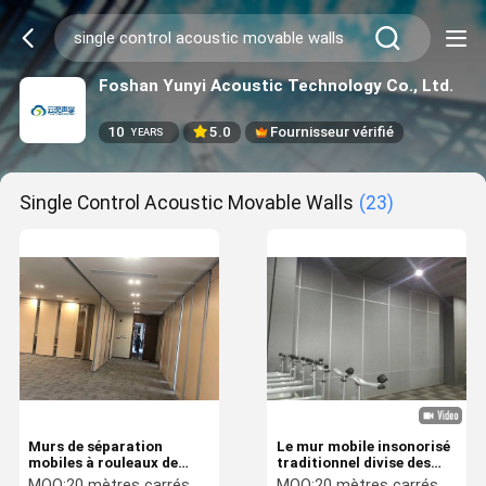
Foshan Yunyi Acoustic Technology Co., Ltd.
10
5.0
Fournisseur vérifié
YEARS
Single Control Acoustic Movable Walls
(23)
Murs de séparation
Le mur mobile insonorisé
mobiles à rouleaux de
traditionnel divise des
commande à rouleaux
meubles de bureau de
MOQ:
20 mètres carrés
MOQ:
20 mètres carrés