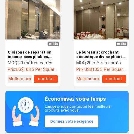
Cloisons de séparation
Le bureau accrochant
insonorisées pliables,
acoustique divise pliant
séparation en aluminium
avec la décoration en
MOQ:
20 mètres carrés
MOQ:
20 mètres carrés
de preuve saine de lieu de
bois de grain
Prix:
US$108.5 Per Square Meter
Prix:
US$105.5 Per Square Meter
réunion
Meilleur prix
contact
Meilleur prix
contact
Économisez votre temps
Laissez-nous contacter les meilleurs
produits avec vous.
Donnez votre exigence