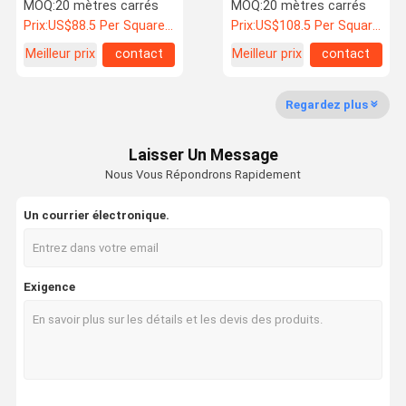
amovible
mobiles pliantes de
MOQ:
20 mètres carrés
MOQ:
20 mètres carrés
diviseurs de pièce
Prix:
US$88.5 Per Square Meter
Prix:
US$108.5 Per Square Meter
Meilleur prix
contact
Meilleur prix
contact
Contrôle De
Nous
Nouvelles
Les Affaires
La Qualité
Contacter
Regardez plus
Laisser Un Message
Nous Vous Répondrons Rapidement
Demandez
Un Devis
Un courrier électronique.
Porte insonorisée
Exigence
Porte à isolation acoustique
Porte isolée contre le bruit
Porte ignifugée
Porte résistante au feu