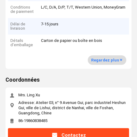
Conditions
L/C, D/A, D/P, T/T, Western Union, MoneyGram
de paiement
Délai de
7-15 jours
livraison
Détails
Carton de papier ou boîte en bois
d'emballage
Regardez plus
Coordonnées
Mrs. Ling Xu
Adresse: Atelier 03, n° 9 Avenue Gui, parc industriel Heshun
Gui, ville de Lishui, district de Nanhai, ville de Foshan,
Guangdong, Chine
86-19860838485
Contactez