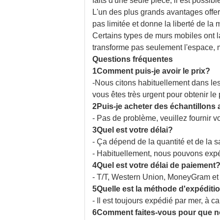
faits d'une seule pièce, il est possib
L'un des plus grands avantages offer
pas limitée et donne la liberté de la
Certains types de murs mobiles ont l
transforme pas seulement l'espace, ma
Questions fréquentes
1Comment puis-je avoir le prix?
-Nous citons habituellement dans les
vous êtes très urgent pour obtenir le
2Puis-je acheter des échantillon
- Pas de problème, veuillez fournir
3Quel est votre délai?
- Ça dépend de la quantité et de la s
- Habituellement, nous pouvons expéd
4Quel est votre délai de paiement
- T/T, Western Union, MoneyGram et 
5Quelle est la méthode d'expéditi
- Il est toujours expédié par mer, à c
6Comment faites-vous pour que notr