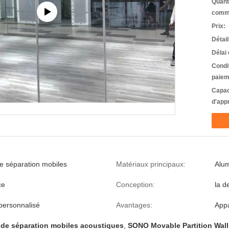
Quant
comm
Prix:
Détai
Délai 
Condi
paiem
Capac
d'app
de séparation mobiles
Matériaux principaux:
Alum
ce
Conception:
la d
 personnalisé
Avantages:
App
 de séparation mobiles acoustiques
,
SONO Movable Partition Wall