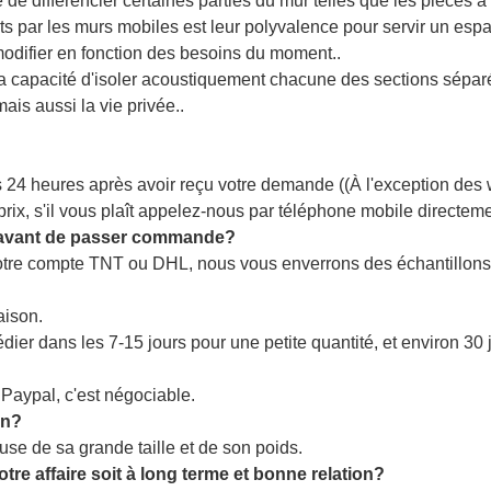
le de différencier certaines parties du mur telles que les pièces à
ts par les murs mobiles est leur polyvalence pour servir un esp
 modifier en fonction des besoins du moment..
a capacité d'isoler acoustiquement chacune des sections séparée
is aussi la vie privée..
 24 heures après avoir reçu votre demande ((À l'exception des w
 prix, s'il vous plaît appelez-nous par téléphone mobile directeme
s avant de passer commande?
 votre compte TNT ou DHL, nous vous enverrons des échantillons
aison.
ier dans les 7-15 jours pour une petite quantité, et environ 30 
?
Paypal, c'est négociable.
on?
ause de sa grande taille et de son poids.
e affaire soit à long terme et bonne relation?