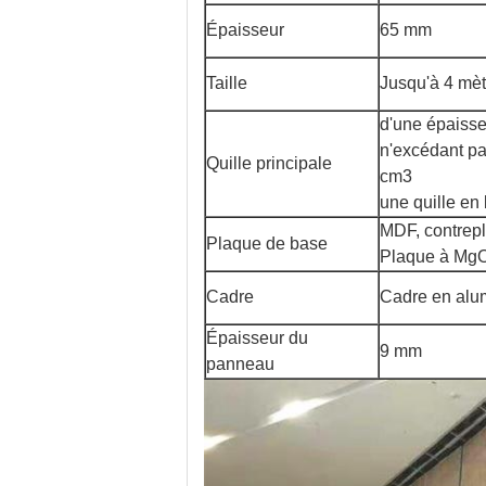
Épaisseur
65 mm
Taille
Jusqu'à 4 mèt
d'une épaisse
n'excédant p
Quille principale
cm3
une quille en 
MDF, contrep
Plaque de base
Plaque à Mg
Cadre
Cadre en alu
Épaisseur du
9 mm
panneau