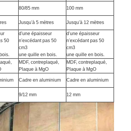
80/85 mm
100 mm
res
Jusqu'à 5 mètres
Jusqu'à 12 mètres
ur
d'une épaisseur
d'une épaisseur
as 50
n'excédant pas 50
n'excédant pas 50
cm3
cm3
bois.
une quille en bois.
une quille en bois.
laqué,
MDF, contreplaqué,
MDF, contreplaqué,
O
Plaque à MgO
Plaque à MgO
minium
Cadre en aluminium
Cadre en aluminium
9/12 mm
12 mm