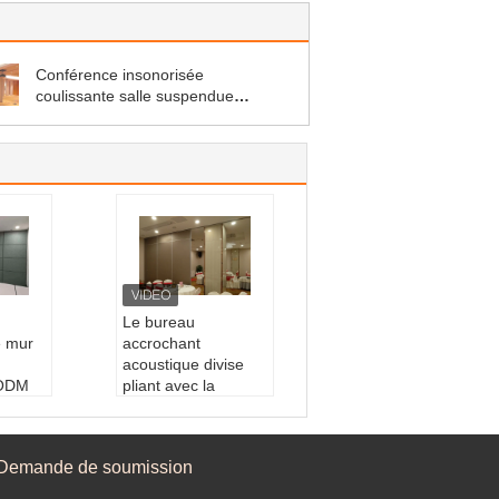
Conférence insonorisée
coulissante salle suspendue
diviseurs revêtement de tissu
finition
Le bureau
e mur
accrochant
acoustique divise
'ODM
pliant avec la
uation
décoration en bois
de grain
uit:
di
produit:
diviseurs d
Demande de soumission
e accr
e pièce accrochants
Décoration:
Grain