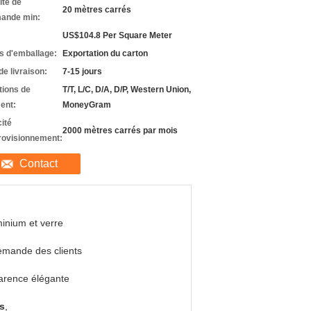
ité de
20 mètres carrés
ande min:
US$104.8 Per Square Meter
ls d'emballage:
Exportation du carton
de livraison:
7-15 jours
tions de
T/T, L/C, D/A, D/P, Western Union,
ent:
MoneyGram
ité
2000 mètres carrés par mois
rovisionnement:
Contact
inium et verre
emande des clients
arence élégante
s
,