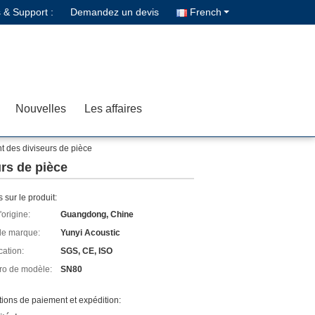
 & Support :
Demandez un devis
French
Nouvelles
Les affaires
nt des diviseurs de pièce
urs de pièce
s sur le produit:
'origine:
Guangdong, Chine
e marque:
Yunyi Acoustic
cation:
SGS, CE, ISO
o de modèle:
SN80
ions de paiement et expédition: