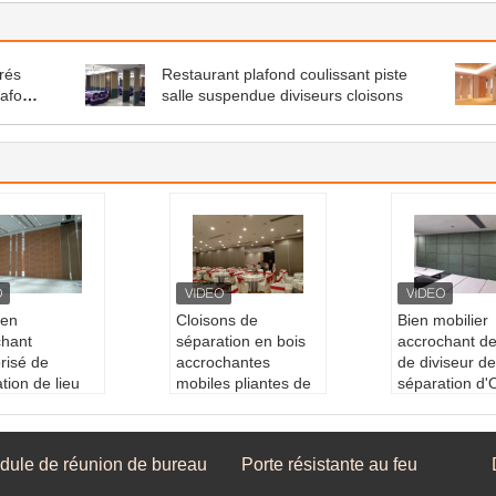
rés
Restaurant plafond coulissant piste
lafond
salle suspendue diviseurs cloisons
ien
Cloisons de
Bien mobilier
chant
séparation en bois
accrochant d
risé de
accrochantes
de diviseur de
tion de lieu
mobiles pliantes de
séparation d
union de
diviseurs de pièce
d'OEM d'atten
urs de pièce
Décoration:
Grain
de bruit
en bois
Nom du prod
dule de réunion de bureau
Porte résistante au feu
iel de visage:
Produit:
diviseurs d
viseur de pièc
es
e pièce accrochants
ochant