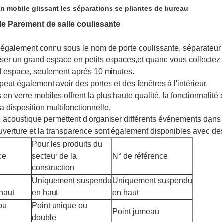
n mobile glissant les séparations se pliantes de bureau
e Parement de salle coulissante
 également connu sous le nom de porte coulissante, séparateur d
viser un grand espace en petits espaces,et quand vous collecte
d espace, seulement après 10 minutes.
 peut également avoir des portes et des fenêtres à l'intérieur.
 verre mobiles offrent la plus haute qualité, la fonctionnalité et
 disposition multifonctionnelle.
ion acoustique permettent d'organiser différents événements da
ouverture et la transparence sont également disponibles avec de
Pour les produits du
ce
secteur de la
N° de référence
construction
Uniquement suspendu
Uniquement suspendu
haut
en haut
en haut
ou
Point unique ou
Point jumeau
double