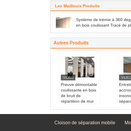
Les Meilleurs Produits
Système de trémie à 360 deg
en bois coulissant Tracé de p
suspendu Diviseurs de pièce
insonorisés
Autres Produits
Preuve démontable
Entret
coulissante en bois
accro
de bruit de
insono
répartition de mur
sépara
pour le banquet Hall
de ré
Cadre:
Cadre en al
divise
uminium
bas
Cloison de séparation mobile
Mo
Matériaux:
Aluminiu
Matér
m et MDF
D'autr