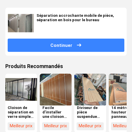
Séparation accrochante mobile de pièce,
séparation en bois pour le bureau
Continuer
Produits Recommandés
Cloison de
Facile
Diviseur de
14 mètres 
séparation en
d'installer
pièce
hauteur
verre simple
une cloison
suspendue
panneau
de cadre en
MDF pour
pour espace
unique sall
aluminium de
porte à poche
de bureau
suspendue
Meilleur prix
Meilleur prix
Meilleur prix
Meilleur p
diviseur de
double et
avec
cloison av