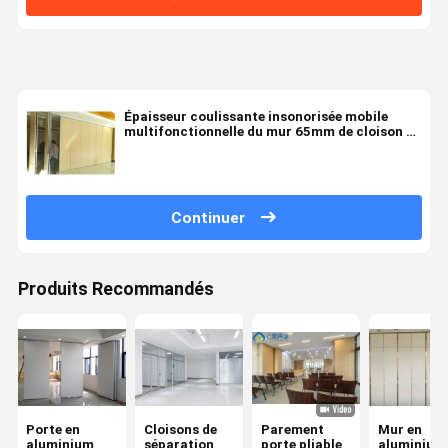
Épaisseur coulissante insonorisée mobile
multifonctionnelle du mur 65mm de cloison de
séparation
Continuer
Produits Recommandés
Porte en
Cloisons de
Parement
Mur en
aluminium
séparation
porte pliable
aluminium