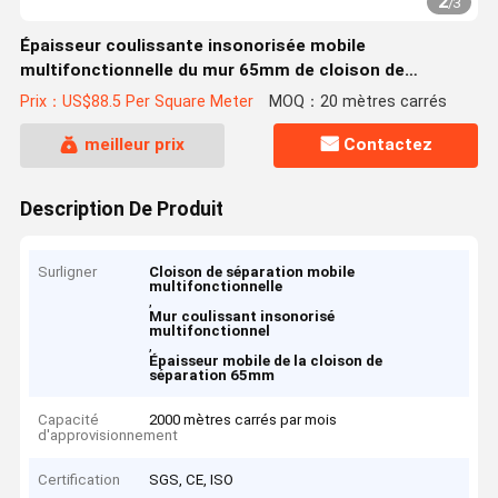
2
/
3
Épaisseur coulissante insonorisée mobile
multifonctionnelle du mur 65mm de cloison de
séparation
Prix：US$88.5 Per Square Meter
MOQ：20 mètres carrés
meilleur prix
Contactez
Description De Produit
Surligner
Cloison de séparation mobile
multifonctionnelle
,
Mur coulissant insonorisé
multifonctionnel
,
Épaisseur mobile de la cloison de
séparation 65mm
Capacité
2000 mètres carrés par mois
d'approvisionnement
Certification
SGS, CE, ISO