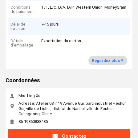
Conditions
T/T, L/C, D/A, D/P, Western Union, MoneyGram
de paiement
Délai de
7-15 jours
livraison
Détails
Exportation du carton
d'emballage
Regardez plus
Coordonnées
Mrs. Ling Xu
Adresse: Atelier 03, n° 9 Avenue Gui, parc industriel Heshun
Gui, ville de Lishui, district de Nanhai, ville de Foshan,
Guangdong, Chine
86-19860838485
Contactez