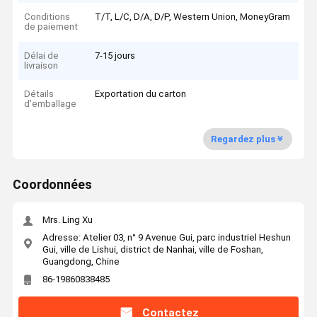
Conditions
T/T, L/C, D/A, D/P, Western Union, MoneyGram
de paiement
Délai de
7-15 jours
livraison
Détails
Exportation du carton
d'emballage
Regardez plus
Coordonnées
Mrs. Ling Xu
Adresse: Atelier 03, n° 9 Avenue Gui, parc industriel Heshun
Gui, ville de Lishui, district de Nanhai, ville de Foshan,
Guangdong, Chine
86-19860838485
Contactez