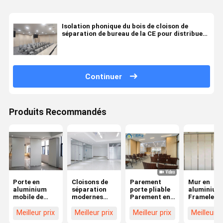
Isolation phonique du bois de cloison de
séparation de bureau de la CE pour distribuer
la pièce
Continuer
Produits Recommandés
Porte en
Cloisons de
Parement
Mur en
aluminium
séparation
porte pliable
aluminium
mobile de
modernes
Parement en
Frameless
cadre de
insonorisées
bois
insonorisé
cloison de
adaptées aux
Parement
universel d
Meilleur prix
Meilleur prix
Meilleur prix
Meilleur p
séparation de
besoins du
mobile
bureau de