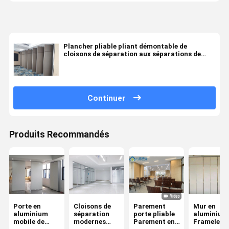
Plancher pliable pliant démontable de
cloisons de séparation aux séparations de
pièce de plafond
Continuer
Produits Recommandés
Porte en
Cloisons de
Parement
Mur en
aluminium
séparation
porte pliable
aluminium
mobile de
modernes
Parement en
Frameless