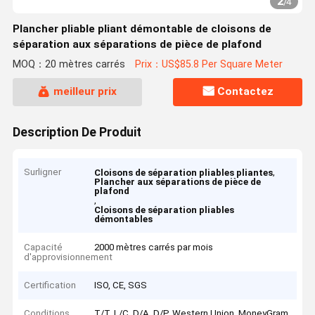
2
/
4
Plancher pliable pliant démontable de cloisons de
séparation aux séparations de pièce de plafond
MOQ：20 mètres carrés
Prix：US$85.8 Per Square Meter
meilleur prix
Contactez
Description De Produit
Surligner
,
Cloisons de séparation pliables pliantes
Plancher aux séparations de pièce de
plafond
,
Cloisons de séparation pliables
démontables
Capacité
2000 mètres carrés par mois
d'approvisionnement
Certification
ISO, CE, SGS
Conditions
T/T, L/C, D/A, D/P, Western Union, MoneyGram