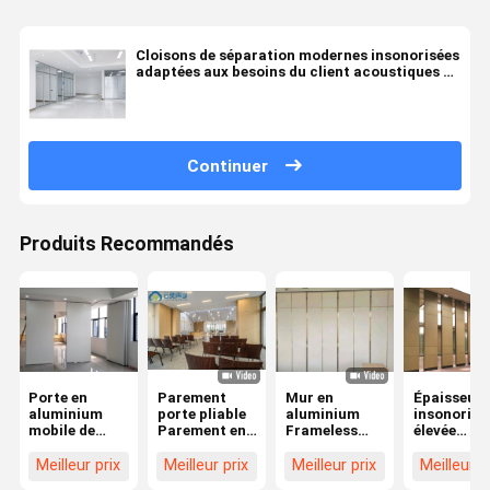
Cloisons de séparation modernes insonorisées
adaptées aux besoins du client acoustiques en
verre de bureau
Continuer
Produits Recommandés
Porte en
Parement
Mur en
Épaisseur
aluminium
porte pliable
aluminium
insonorisé
mobile de
Parement en
Frameless
élevée
cadre de
bois
insonorisé
accrochan
cloison de
Parement
universel de
des cloiso
Meilleur prix
Meilleur prix
Meilleur prix
Meilleur p
séparation de
mobile
bureau de
de séparat