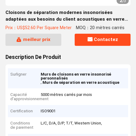
2
/
3
Cloisons de séparation modernes insonorisées
adaptées aux besoins du client acoustiques en verre
de bureau
Prix：US$52.60 Per Square Meter
MOQ：20 mètres carrés
meilleur prix
Contactez
Description De Produit
Surligner
Murs de cloisons en verre insonorisé
personnalisés
,
Murs de séparation en verre acoustique
Capacité
5000 mètres carrés par mois
d'approvisionnement
Certification
ISO9001
Conditions
L/C, D/A, D/P, T/T, Western Union,
de paiement