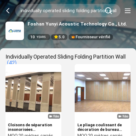
Foshan Yunyi Acoustic Technology Co., Ltd.
10
5.0
Fournisseur vérifié
YEARS
Individually Operated Sliding Folding Partition Wall
(42)
Cloisons de séparation
Le pliage coulissant de
insonorisées
décoration de bureau
individuellement
divise les murs mobiles
MOQ:
20 mètres carrés
MOQ:
20 mètres carrés