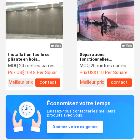
Installation facile se
Séparations
pliante en bois
fonctionnelles
acoustique de cloison de
accrochantes de peinture
MOQ:
20 mètres carrés
MOQ:
20 mètres carrés
séparation pour le lieu de
de panneau de cloisons de
Prix:
US$104.8 Per Square Meter
Prix:
US$110 Per Square Meter
réunion
séparation d'OEM
Meilleur prix
contact
Meilleur prix
contact
Économisez votre temps
Laissez-nous contacter les meilleurs
produits avec vous.
Donnez votre exigence