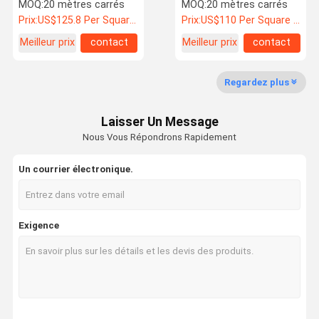
commerciales avec le
mobiles
MOQ:
20 mètres carrés
MOQ:
20 mètres carrés
matériel en bois et en
Prix:
US$125.8 Per Square Meter
Prix:
US$110 Per Square Meter
aluminium
Meilleur prix
contact
Meilleur prix
contact
Contrôle De
Nous
Nouvelles
Les Affaires
La Qualité
Contacter
Regardez plus
Laisser Un Message
Nous Vous Répondrons Rapidement
Demandez
Un Devis
Un courrier électronique.
Porte insonorisée
Exigence
Porte à isolation acoustique
Porte isolée contre le bruit
Porte ignifugée
Porte résistante au feu