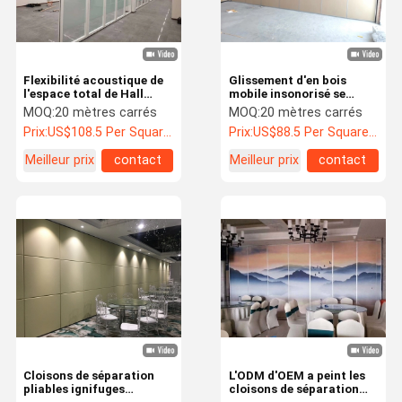
Flexibilité acoustique de
Glissement d'en bois
l'espace total de Hall
mobile insonorisé se
Aluminium Frame
pliant de cloisons de
MOQ:
20 mètres carrés
MOQ:
20 mètres carrés
Partition Walls de
séparation pour l'hôtel
Prix:
US$108.5 Per Square Meter
Prix:
US$88.5 Per Square Meter
conférence
Meilleur prix
contact
Meilleur prix
contact
À La Maison
Produits
À Propos De
Visite De
Nous
L'usine
Cloisons de séparation
L'ODM d'OEM a peint les
pliables ignifuges
cloisons de séparation