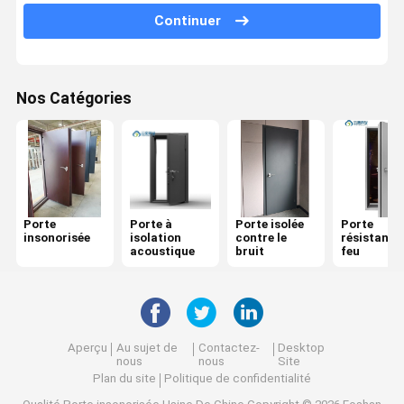
Continuer
Porte résistante au feu
Cloison de séparation mobile
Nos Catégories
Partition murale opérationnelle
diviseur de pièce accrochant
Une cabine téléphonique insonorisée
Porte
Porte à
Porte isolée
Porte
Module de réunion de bureau
insonorisée
isolation
contre le
résistante
acoustique
bruit
feu
Compositeur de bureau
Parement en verre de bureau
Aperçu
Au sujet de
Contactez-
Desktop
nous
nous
Site
Plan du site
Politique de confidentialité