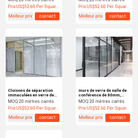
en verre de 10mm
séparation en verre de
Prix:
US$52.60 Per Square Meter
Prix:
US$52.60 Per Square Meter
taille
Meilleur prix
contact
Meilleur prix
contact
Cloisons de séparation
murs de verre de salle de
immaculées en verre de
conférence de 80mm,
bureau démontables avec
séparation en verre avec
MOQ:
20 mètres carrés
MOQ:
20 mètres carrés
le cadre en aluminium
le cadre en aluminium
Prix:
US$52.60 Per Square Meter
Prix:
US$52.60 Per Square Meter
Meilleur prix
contact
Meilleur prix
contact