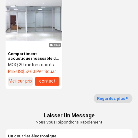
Compartiment
acoustique incassable de
cloisons de séparation en
MOQ:
20 mètres carrés
verre de bureau haut
Prix:
US$52.60 Per Square Meter
Meilleur prix
contact
Regardez plus
Laisser Un Message
Nous Vous Répondrons Rapidement
Un courrier électronique.