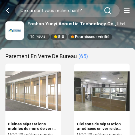
Foshan Yunyi Acoustic Technology Co., Ltd.
10
5.0
Fournisseur vérifié
YEARS
Parement En Verre De Bureau
(65)
Pleines séparations
Cloisons de séparation
mobiles de murs de verre
anodisées en verre de
de taille avec l'épaisseur
bureau de cadre, demi
MOQ:
20 mètres carrés
MOQ:
20 mètres carrés