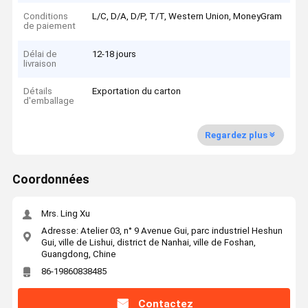
Conditions
L/C, D/A, D/P, T/T, Western Union, MoneyGram
de paiement
Délai de
12-18 jours
livraison
Détails
Exportation du carton
d'emballage
Regardez plus
Coordonnées
Mrs. Ling Xu
Adresse: Atelier 03, n° 9 Avenue Gui, parc industriel Heshun
Gui, ville de Lishui, district de Nanhai, ville de Foshan,
Guangdong, Chine
86-19860838485
Contactez