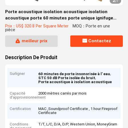
2
/
7
Porte acoustique isolation acoustique isolation
acoustique porte 60 minutes porte unique ignifuge
STC 50dB
Prix：US$ 320.8 Per Square Meter
MOQ：Porte en une
pièce
meilleur prix
Contactez
Description De Produit
Surligner
,
60 minutes de porte insonorisée à l' eau
,
STC 50 dB Porte isolée du bruit
Porte acoustique à isolation acoustique
Capacité
2000 mètres carrés par mois
d'approvisionnement
Certification
MAC ,Soundproof Certificate , 1 hour Fireproof
Certificate
Conditions
T/T, L/C, D/A, D/P, Western Union, MoneyGram