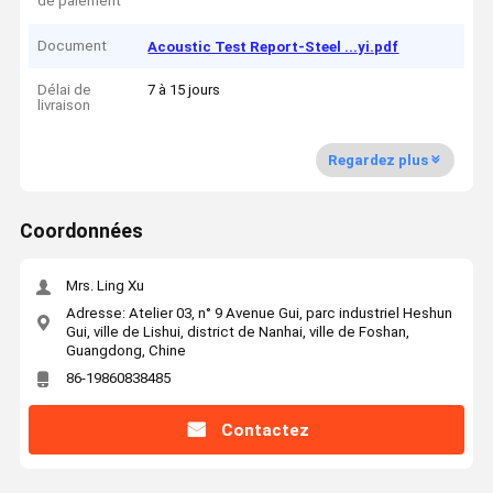
de paiement
Document
Acoustic Test Report-Steel ...yi.pdf
Délai de
7 à 15 jours
livraison
Regardez plus
Coordonnées
Mrs. Ling Xu
Adresse: Atelier 03, n° 9 Avenue Gui, parc industriel Heshun
Gui, ville de Lishui, district de Nanhai, ville de Foshan,
Guangdong, Chine
86-19860838485
Contactez