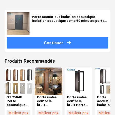
Porte acoustique isolation acoustique
isolation acoustique porte 60 minutes porte
unique ignifuge STC 50dB
Continuer
Produits Recommandés
STC50dB
Porte isolée
Porte isolée
Porte
Porte
contre le
contre le
acoustiqu
acoustique 1
bruit
bruit Porte
isolation
heure Temps
STC50dB
insonorisée
acoustiqu
d'incendie
Porte
pour studio
Porte à 30
Meilleur prix
Meilleur prix
Meilleur prix
Meilleur p