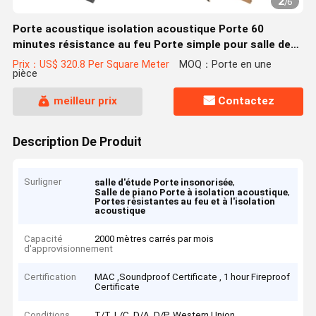
2
/
6
Porte acoustique isolation acoustique Porte 60
minutes résistance au feu Porte simple pour salle de
batterie Piano salle d'étude
Prix：US$ 320.8 Per Square Meter
MOQ：Porte en une
pièce
meilleur prix
Contactez
Description De Produit
Surligner
,
salle d'étude Porte insonorisée
,
Salle de piano Porte à isolation acoustique
Portes résistantes au feu et à l'isolation
acoustique
Capacité
2000 mètres carrés par mois
d'approvisionnement
Certification
MAC ,Soundproof Certificate , 1 hour Fireproof
Certificate
Conditions
T/T, L/C, D/A, D/P, Western Union,