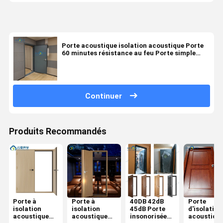
Porte acoustique isolation acoustique Porte
60 minutes résistance au feu Porte simple
pour salle de batterie Piano salle d'étude
Continuer
Produits Recommandés
Porte à
Porte à
40DB 42dB
Porte
isolation
isolation
45dB Porte
d'isolation
acoustique
acoustique
insonorisée
acoustiqu