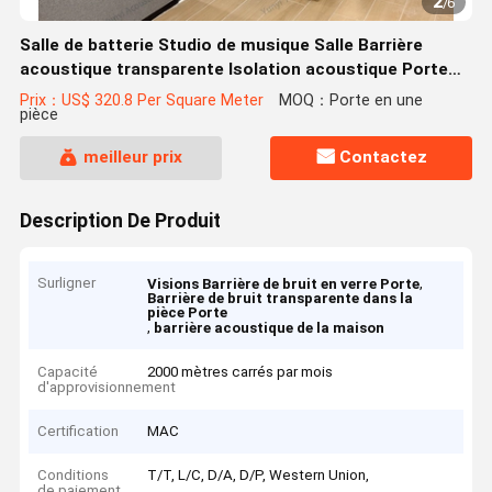
2
/
6
Salle de batterie Studio de musique Salle Barrière
acoustique transparente Isolation acoustique Porte
vision vitrée Acoustique à domicile Avec pièges de
Prix：US$ 320.8 Per Square Meter
MOQ：Porte en une
pièce
basse Cornernoise Cancelling Porte STC 45dB
meilleur prix
Contactez
Description De Produit
Surligner
,
Visions Barrière de bruit en verre Porte
Barrière de bruit transparente dans la
pièce Porte
,
barrière acoustique de la maison
Capacité
2000 mètres carrés par mois
d'approvisionnement
Certification
MAC
Conditions
T/T, L/C, D/A, D/P, Western Union,
de paiement