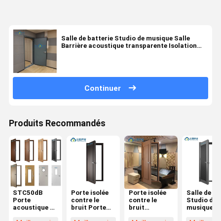
Salle de batterie Studio de musique Salle
Barrière acoustique transparente Isolation
acoustique Porte vision vitrée Acoustique à
domicile Avec pièges de basse Cornernoise
Cancelling Porte STC 45dB
Continuer
Produits Recommandés
STC50dB
Porte isolée
Porte isolée
Salle de pi
Porte
contre le
contre le
Studio de
acoustique 1
bruit Porte
bruit
musique Sa
heure Temps
insonorisée
STC50dB
d'isolation