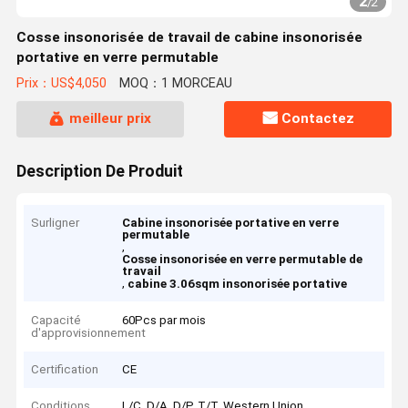
2
/
2
Cosse insonorisée de travail de cabine insonorisée
portative en verre permutable
Prix：US$4,050
MOQ：1 MORCEAU
meilleur prix
Contactez
Description De Produit
Surligner
Cabine insonorisée portative en verre
permutable
,
Cosse insonorisée en verre permutable de
travail
,
cabine 3.06sqm insonorisée portative
Capacité
60Pcs par mois
d'approvisionnement
Certification
CE
Conditions
L/C, D/A, D/P, T/T, Western Union,